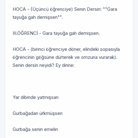
HOCA - (Üçüncü öğrenciye) Senin Dersin: ""Gara
tayuğa gah demişsen"".
III.ÖĞRENCİ - Gara tayuğa gah demişsen.
HOCA - (birinci öğrenciye döner, elindeki sopasıyla
öğrencinin göğsüne dürterek ve omzuna vurarak).
Senin dersin neyidi? Ey dinne:
Yar dibinde yatmışsan
Gurbağadan ürkmüşsen
Gurbağa senin emelin