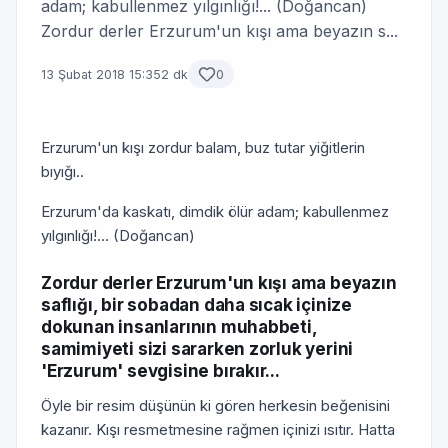
adam; kabullenmez yılgınlığı!... (Doğancan)
Zordur derler Erzurum'un kışı ama beyazın s...
13 Şubat 2018 15:35
2 dk
0
Erzurum'un kışı zordur balam, buz tutar yiğitlerin
bıyığı..
Erzurum'da kaskatı, dimdik ölür adam; kabullenmez
yılgınlığı!... (Doğancan)
Zordur derler Erzurum'un kışı ama beyazın
saflığı, bir sobadan daha sıcak içinize
dokunan insanlarının muhabbeti,
samimiyeti sizi sararken zorluk yerini
'Erzurum' sevgisine bırakır...
Öyle bir resim düşünün ki gören herkesin beğenisini
kazanır. Kışı resmetmesine rağmen içinizi ısıtır. Hatta