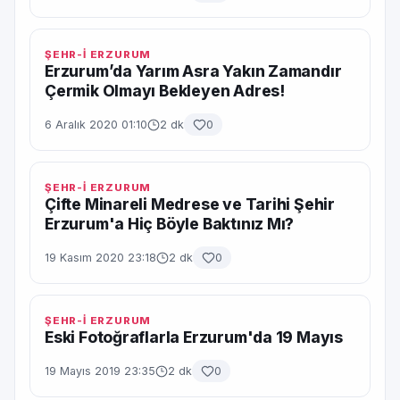
ŞEHR-İ ERZURUM
Erzurum’da Yarım Asra Yakın Zamandır
Çermik Olmayı Bekleyen Adres!
6 Aralık 2020 01:10
2 dk
0
ŞEHR-İ ERZURUM
Çifte Minareli Medrese ve Tarihi Şehir
Erzurum'a Hiç Böyle Baktınız Mı?
19 Kasım 2020 23:18
2 dk
0
ŞEHR-İ ERZURUM
Eski Fotoğraflarla Erzurum'da 19 Mayıs
19 Mayıs 2019 23:35
2 dk
0