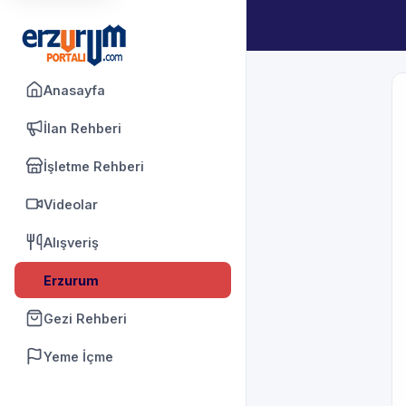
Anasayfa
İlan Rehberi
İşletme Rehberi
Videolar
Alışveriş
Erzurum
Gezi Rehberi
Yeme İçme