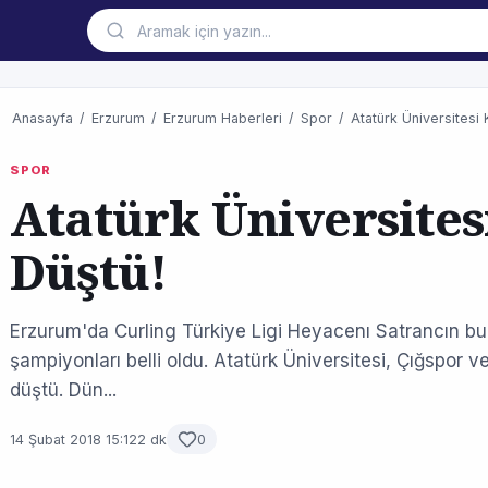
Anasayfa
/
Erzurum
/
Erzurum Haberleri
/
Spor
/
Atatürk Üniversitesi
SPOR
Atatürk Üniversite
Düştü!
Erzurum'da Curling Türkiye Ligi Heyacenı Satrancın buzl
şampiyonları belli oldu. Atatürk Üniversitesi, Çığspor
düştü. Dün...
14 Şubat 2018 15:12
2 dk
0