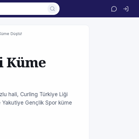
 Küme Düştü!
si Küme
u hali, Curling Türkiye Liği
 ve Yakutiye Gençlik Spor küme