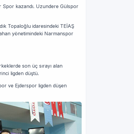
jder Spor kazandı. Uzundere Gülspor
dık Topaloğlu idaresindeki TEİAŞ
rahan yönetimindeki Narmanspor
Erkeklerde son üç sırayı alan
inci ligden düştü.
por ve Ejderspor ligden düşen