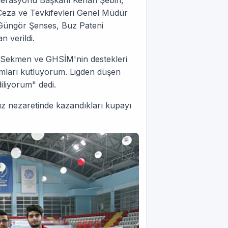
ederasyonu Başkanı Kenan Şebin,
eza ve Tevkifevleri Genel Müdür
Güngör Şenses, Buz Pateni
 verildi.
 Sekmen ve GHSİM'nin destekleri
ımları kutluyorum. Ligden düşen
iliyorum" dedi.
dız nezaretinde kazandıkları kupayı