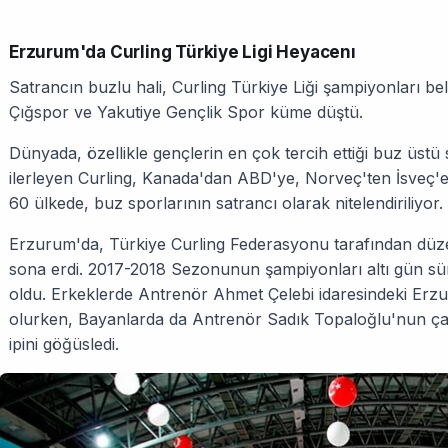
Erzurum'da Curling Türkiye Ligi Heyacenı
Satrancın buzlu hali, Curling Türkiye Liği şampiyonları bell
Çığspor ve Yakutiye Gençlik Spor küme düştü.
Dünyada, özellikle gençlerin en çok tercih ettiği buz üstü
ilerleyen Curling, Kanada'dan ABD'ye, Norveç'ten İsveç'e
60 ülkede, buz sporlarının satrancı olarak nitelendiriliyor.
Erzurum'da, Türkiye Curling Federasyonu tarafından düze
sona erdi. 2017-2018 Sezonunun şampiyonları altı gün süre
oldu. Erkeklerde Antrenör Ahmet Çelebi idaresindeki Er
olurken, Bayanlarda da Antrenör Sadık Topaloğlu'nun ça
ipini göğüsledi.