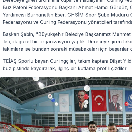
Dereceye giren takımlara kupa ve madalyaları Curling F
Buz Pateni Federasyonu Başkanı Ahmet Hamdi Gürbüz, C
Yardımcısı Burhanettin Eser, GHSİM Spor Şube Müdürü 
Federasyonu ve Curling Federasyonu yöneticileri tarafından
Başkan Şebin, "Büyükşehir Belediye Başkanımız Mehmet
ile çok güzel bir organizasyon yaptık. Dereceye giren tak
takımlara ise bundan sonraki müsabakaları için başarılar d
TEİAŞ Sporlu bayan Curlingçiler, takım kaptanı Dilşat Yıl
buz pistinde kaydırarak, ilginç bir kutlama profili çizdiler.