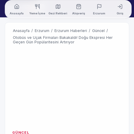
Anasayfa
Yeme İçme
Gezi Rehberi
Alışveriş
Erzurum
Giriş
Anasayfa
/
Erzurum
/
Erzurum Haberleri
/
Güncel
/
Otobüs ve Uçak Firmaları Bakakaldı! Doğu Ekspresi Her
Geçen Gün Popülaritesini Artırıyor
GÜNCEL