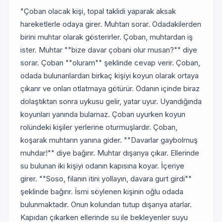
"Çoban olacak kişi, topal taklidi yaparak aksak
hareketlerle odaya girer. Muhtarı sorar. Odadakilerden
birini muhtar olarak gösterirler. Çoban, muhtardan iş
ister. Muhtar ""bize davar çobani olur musan?"" diye
sorar. Çoban ""oluram"" şeklinde cevap verir. Çoban,
odada bulunanlardan birkaç kişiyi koyun olarak ortaya
çıkarır ve onları otlatmaya götürür. Odanın içinde biraz
dolaştıktan sonra uykusu gelir, yatar uyur. Uyandığında
koyunları yanında bulamaz. Çoban uyurken koyun
rolündeki kişiler yerlerine oturmuşlardır. Çoban,
koşarak muhtarın yanına gider. ""Davarlar gaybolmuş
muhdar!"" diye bağırır. Muhtar dışarıya çıkar. Ellerinde
su bulunan iki kişiyi odanın kapısına koyar. İçeriye
girer. ""Soso, filanın itini yollayın, davara gurt girdi""
şeklinde bağırır. İsmi söylenen kişinin oğlu odada
bulunmaktadır. Onun kolundan tutup dışarıya atarlar.
Kapıdan çıkarken ellerinde su ile bekleyenler suyu