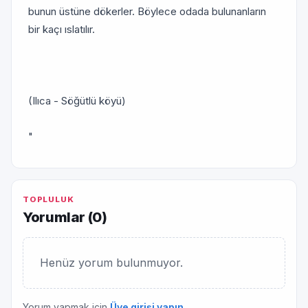
bunun üstüne dökerler. Böylece odada bulunanların
bir kaçı ıslatılır.
(Ilıca - Söğütlü köyü)
"
TOPLULUK
Yorumlar (
0
)
Henüz yorum bulunmuyor.
Yorum yapmak için
Üye girişi yapın
.