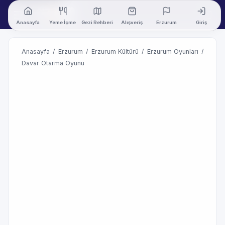
Anasayfa
Yeme İçme
Gezi Rehberi
Alışveriş
Erzurum
Giriş
Anasayfa
/
Erzurum
/
Erzurum Kültürü
/
Erzurum Oyunları
/
Davar Otarma Oyunu