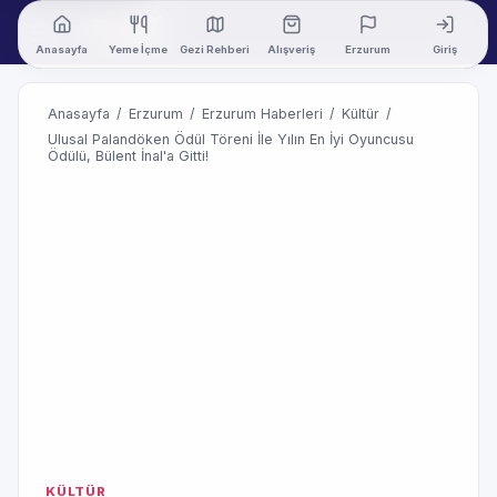
Anasayfa
Yeme İçme
Gezi Rehberi
Alışveriş
Erzurum
Giriş
Anasayfa
/
Erzurum
/
Erzurum Haberleri
/
Kültür
/
Ulusal Palandöken Ödül Töreni İle Yılın En İyi Oyuncusu
Ödülü, Bülent İnal'a Gitti!
KÜLTÜR