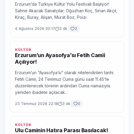
Erzurum’da Türkiye Kültür Yolu Festivali Başlıyor!
Sahne Akacak Sanatçılar; Oğuzhan Koç, Sinan Akçıl,
Kıraç, Buray, Alişan, Murat Boz, Poizi
4 Ağustos 2026 00:17
3 dk
2
KÜLTÜR
Erzurum’un Ayasofya’sı Fetih Camii
Açılıyor!
Erzurum’un “Ayasofya’sı” olarak nitelendirilen tarihi
Fetih Camii, 24 Temmuz Cuma günü saat 11.45’te
düzenlenecek törenin ardından Cuma namazıyla
yeniden ibadete açılacak...
23 Temmuz 2026 22:18
3 dk
0
KÜLTÜR
Ulu Caminin Hatıra Parası Basılacak!