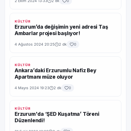
2 Ekim 2024 13:33
2 dk
0
KÜLTÜR
Erzurum’da değişimin yeni adresi Taş
Ambarlar projesi başlıyor!
4 Ağustos 2024 20:25
2 dk
0
KÜLTÜR
Ankara’daki Erzurumlu Nafiz Bey
Apartmanı müze oluyor
4 Mayıs 2024 19:23
2 dk
0
KÜLTÜR
Erzurum'da ‘ŞED Kuşatma’ Töreni
Düzenlendi!