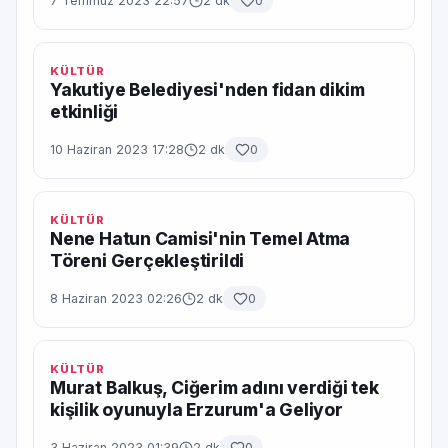
7 Temmuz 2023 22:57
2 dk
0
KÜLTÜR
Yakutiye Belediyesi'nden fidan dikim
etkinliği
10 Haziran 2023 17:28
2 dk
0
KÜLTÜR
Nene Hatun Camisi'nin Temel Atma
Töreni Gerçekleştirildi
8 Haziran 2023 02:26
2 dk
0
KÜLTÜR
Murat Balkuş, Ciğerim adını verdiği tek
kişilik oyunuyla Erzurum'a Geliyor
3 Haziran 2023 01:39
2 dk
0