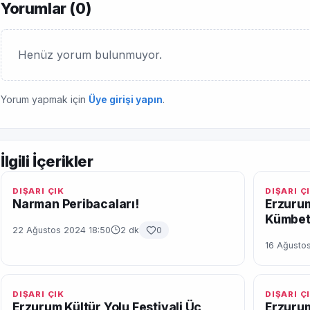
Yorumlar (
0
)
Henüz yorum bulunmuyor.
Yorum yapmak için
Üye girişi yapın
.
İlgili İçerikler
DIŞARI ÇIK
DIŞARI Ç
Narman Peribacaları!
Erzurum
Kümbetl
22 Ağustos 2024 18:50
2 dk
0
16 Ağustos
DIŞARI ÇIK
DIŞARI Ç
Erzurum Kültür Yolu Festivali Üç
Erzurum