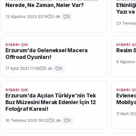
Nerede, Ne Zaman, Neler Var?
Etkinli
Yazı ve 
13 Ağustos 2023 02:19
2 dk
0
23 Temmuz
DIŞARI ÇIK
DIŞARI Ç
Erzurum'da Geleneksel Macera
Resim S
Offroad Oyunları!
6 Ağustos
17 Eylül 2021 17:08
2 dk
0
DIŞARI ÇIK
DIŞARI Ç
Erzurum'da Açılan Türkiye'nin Tek
Evlenec
Buz Müzesini Merak Edenler İçin 12
Mobilya
Fotoğraf Karesi!
11 Mart 20
16 Temmuz 2020 19:22
2 dk
0