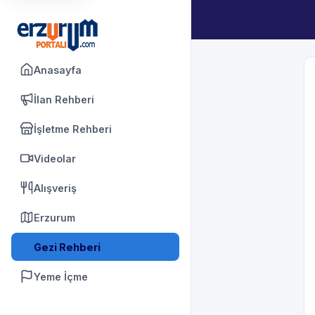
Anasayfa
İlan Rehberi
İşletme Rehberi
Videolar
Alışveriş
Erzurum
Gezi Rehberi
Yeme İçme