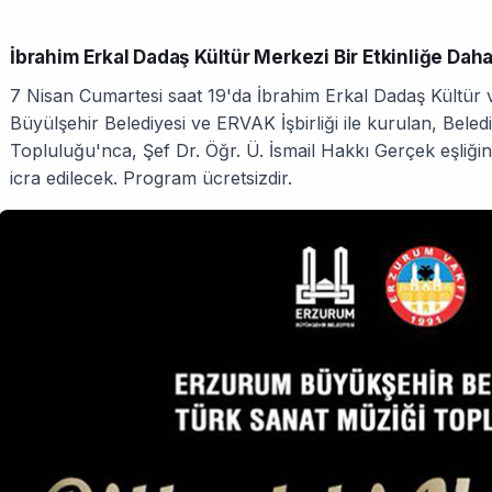
İbrahim Erkal Dadaş Kültür Merkezi Bir Etkinliğe Daha
7 Nisan Cumartesi saat 19'da İbrahim Erkal Dadaş Kültür
Büyülşehir Belediyesi ve ERVAK İşbirliği ile kurulan, Bele
Topluluğu'nca, Şef Dr. Öğr. Ü. İsmail Hakkı Gerçek eşliğ
icra edilecek. Program ücretsizdir.