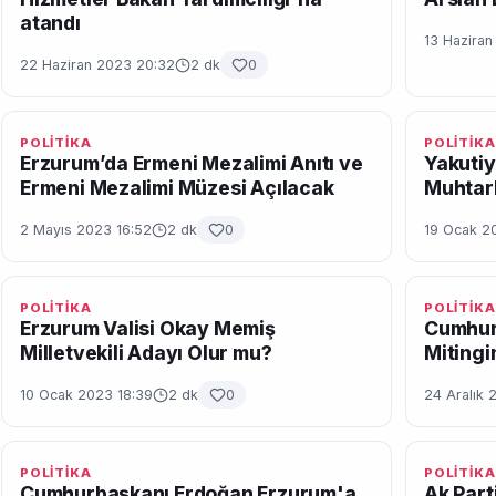
atandı
13 Hazira
22 Haziran 2023 20:32
2 dk
0
POLİTİKA
POLİTİKA
Erzurum’da Ermeni Mezalimi Anıtı ve
Yakutiy
Ermeni Mezalimi Müzesi Açılacak
Muhtarl
2 Mayıs 2023 16:52
2 dk
0
19 Ocak 20
POLİTİKA
POLİTİKA
Erzurum Valisi Okay Memiş
Cumhur
Milletvekili Adayı Olur mu?
Mitingi
10 Ocak 2023 18:39
2 dk
0
24 Aralık 
POLİTİKA
POLİTİKA
Cumhurbaşkanı Erdoğan Erzurum'a
Ak Part