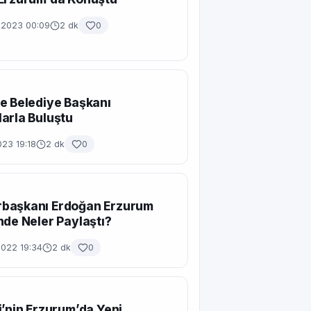
n 2023 00:09
2 dk
0
e Belediye Başkanı
arla Buluştu
23 19:18
2 dk
0
başkanı Erdoğan Erzurum
nde Neler Paylaştı?
2022 19:34
2 dk
0
i’nin Erzurum’da Yeni