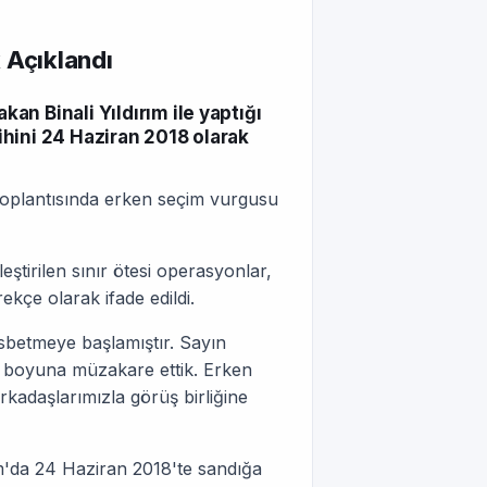
 Açıklandı
n Binali Yıldırım ile yaptığı
hini 24 Haziran 2018 olarak
 toplantısında erken seçim vurgusu
ştirilen sınır ötesi operasyonlar,
ekçe olarak ifade edildi.
esbetmeye başlamıştır. Sayın
ne boyuna müzakare ettik. Erken
kadaşlarımızla görüş birliğine
m'da 24 Haziran 2018'te sandığa