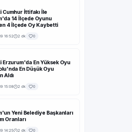
 Cumhur İttifakı İle
'da 14 İlçede Oyunu
ken 4 İlçede Oy Kaybetti
19 16:52
2 dk
0
i Erzurum'da En Yüksek Oyu
olu'nda En Düşük Oyu
n Aldı
19 15:08
2 dk
0
'un Yeni Belediye Başkanları
m Oranları
19 14:25
2 dk
0