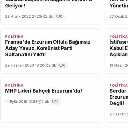
Geliyor!
Yönetim
23 Aralık 2022 21:23
2 dk
0
27 Ocak 2
POLİTİKA
POLİTİKA
Fransa'da Erzurum Oltulu Bağımsız
İstifas
Aday Yavuz, Komünist Parti
Kabul E
Saltanatını Yıktı!
Açıkla
29 Haziran 2020 18:20
2 dk
0
13 Nisan 2
POLİTİKA
POLİTİKA
MHP Lideri Bahçeli Erzurum'da!
Serdar 
Erzuru
14 Eylül 2019 12:53
2 dk
0
Degil!
9 Haziran 