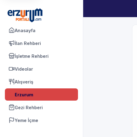
Anasayfa
İlan Rehberi
İşletme Rehberi
Videolar
Alışveriş
Erzurum
Gezi Rehberi
Yeme İçme