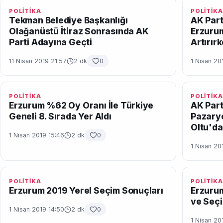
POLİTİKA
POLİTİKA
Tekman Belediye Başkanlığı
AK Parti
Olağanüstü İtiraz Sonrasında AK
Erzurum
Parti Adayına Geçti
Artırır
11 Nisan 2019 21:57
2 dk
0
1 Nisan 20
POLİTİKA
POLİTİKA
Erzurum %62 Oy Oranı İle Türkiye
AK Part
Geneli 8. Sırada Yer Aldı
Pazary
Oltu'da
1 Nisan 2019 15:46
2 dk
0
1 Nisan 20
POLİTİKA
POLİTİKA
Erzurum 2019 Yerel Seçim Sonuçları
Erzurum
ve Seçi
1 Nisan 2019 14:50
2 dk
0
1 Nisan 20