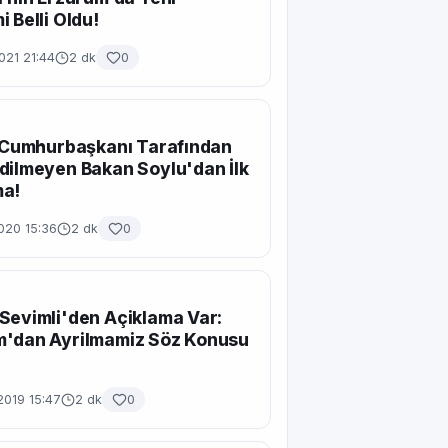
i Belli Oldu!
021 21:44
2 dk
0
ı Cumhurbaşkanı Tarafından
dilmeyen Bakan Soylu'dan İlk
ma!
020 15:36
2 dk
0
Sevimli'den Açiklama Var:
m'dan Ayrilmamiz Söz Konusu
2019 15:47
2 dk
0