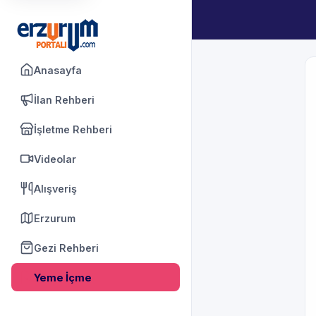
Anasayfa
İlan Rehberi
İşletme Rehberi
Videolar
Alışveriş
Erzurum
Gezi Rehberi
Yeme İçme