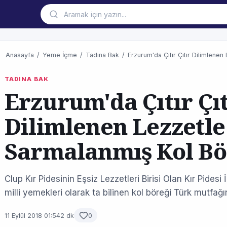
Anasayfa
/
Yeme İçme
/
Tadına Bak
/
Erzurum'da Çıtır Çıtır Dilimlene
TADINA BAK
Erzurum'da Çıtır Çıt
Dilimlenen Lezzetle
Sarmalanmış Kol Bö
Clup Kır Pidesinin Eşsiz Lezzetleri Birisi Olan Kır Pidesi
milli yemekleri olarak ta bilinen kol böreği Türk mutfağı
11 Eylül 2018 01:54
2 dk
0