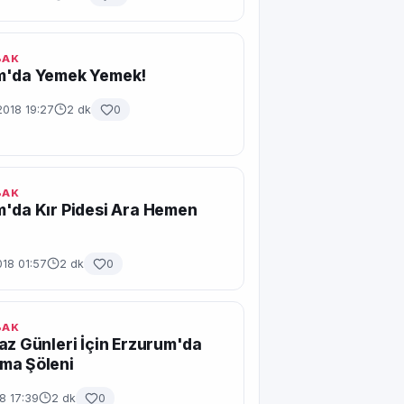
BAK
m'da Yemek Yemek!
2018 19:27
2 dk
0
BAK
'da Kır Pidesi Ara Hemen
18 01:57
2 dk
0
BAK
az Günleri İçin Erzurum'da
ma Şöleni
18 17:39
2 dk
0