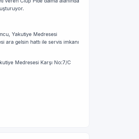
meti veren Clup Pide daima alanında
luşturuyor.
umcu, Yakutiye Medresesi
i ara gelsin hattı ile servis imkanı
utiye Medresesi Karşı No:7/C