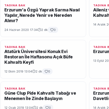
TADINA BAK
TADINA 
Erzurum'a Özgü Yaprak Sarma Nasıl
Aileniz 
Yapılır, Nerede Yenir ve Nereden
Kahvalt
Alınır?
14 Aralık 
24 Haziran 2020 17:34
2 dk
0
TADINA BAK
TADINA 
Atatürk Üniversitesi Konuk Evi
Erzuru
Restoran İle Haftasonu Açık Büfe
13 Eylül 2
Kahvaltı Keyfi
12 Ekim 2019 13:04
2 dk
0
TADINA BAK
TADINA 
Güne Clup Pide Kahvaltı Tabağı ve
Erzurum
Menemen İle Zinde Başlayın
Davetli
12 Ocak 2019 13:04
2 dk
0
14 Aralık 