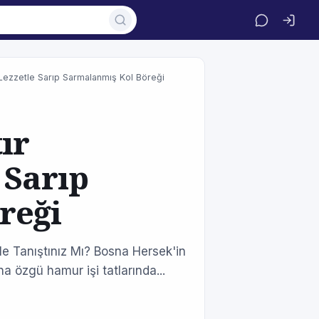
n Lezzetle Sarıp Sarmalanmış Kol Böreği
ır
 Sarıp
reği
 İle Tanıştınız Mı? Bosna Hersek'in
na özgü hamur işi tatlarında...