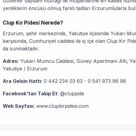
Güvenilir saydam mutfağı ile müşterilerine en kaliteli hiz
yeniliklerin öncüsü olmuş farklı tadları Erzurumlularla bu
Clup Kır Pidesi Nerede?
Erzurum, şehir merkezinde, Yakutiye ilçesinde Yukarı M
karşısında, Cumhuriyet caddesi ile iç içe olan Clup Kır Pides
da sunmaktadır.
Adres:
Yukarı Mumcu Caddesi, Güney Apartmanı Altı, Yak
Yakutiye / Erzurum
Ara Gelsin Hattı
: 0 442 234 03 63 - 0 541 973 96 98
Facebook'tan Takip Et
: @cluppide
Web Sayfası
: www.clupkirpidesi.com