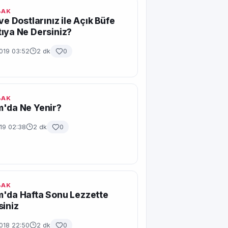
BAK
ve Dostlarınız ile Açık Büfe
ıya Ne Dersiniz?
2019 03:52
2 dk
0
BAK
m'da Ne Yenir?
019 02:38
2 dk
0
BAK
'da Hafta Sonu Lezzette
siniz
2018 22:50
2 dk
0