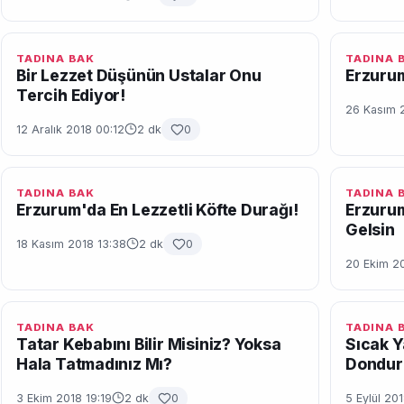
TADINA BAK
TADINA 
Bir Lezzet Düşünün Ustalar Onu
Erzuru
Tercih Ediyor!
26 Kasım 
12 Aralık 2018 00:12
2 dk
0
TADINA BAK
TADINA 
Erzurum'da En Lezzetli Köfte Durağı!
Erzurum
Gelsin
18 Kasım 2018 13:38
2 dk
0
20 Ekim 20
TADINA BAK
TADINA 
Tatar Kebabını Bilir Misiniz? Yoksa
Sıcak Y
Hala Tatmadınız Mı?
Dondur
3 Ekim 2018 19:19
2 dk
0
5 Eylül 20