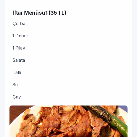
İftar Menüsü1 (35 TL)
Çorba
1 Döner
1 Pilav
Salata
Tatlı
Su
Çay