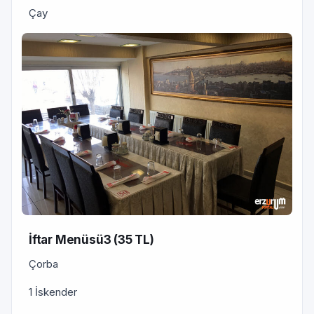
Çay
İftar Menüsü3 (35 TL)
Çorba
1 İskender