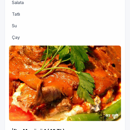
Salata
Tatlı
Su
Çay