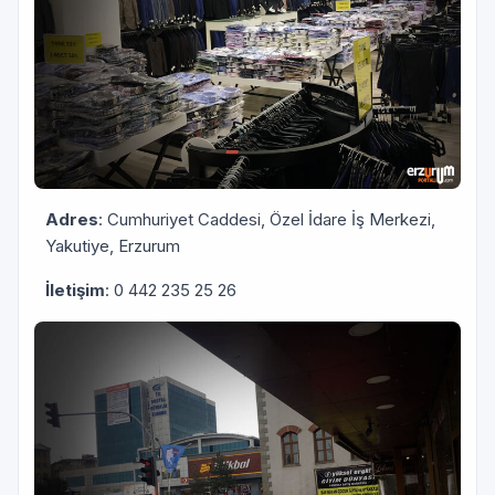
Adres
: Cumhuriyet Caddesi, Özel İdare İş Merkezi,
Yakutiye, Erzurum
İletişim
: 0 442 235 25 26