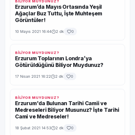
BİLİYOR MUYDUNUZ?
Erzurum’da Mayıs Ortasında Yeşil
Ağaçlar Buz Tuttu, İşte Muhteşem
Görüntüler!
10 Mayıs 2021 16:44
2 dk
0
BİLİYOR MUYDUNUZ?
Erzurum Toplarının Londra’ya
Götürüldüğünü Biliyor Muydunuz?
17 Nisan 2021 16:22
2 dk
0
BİLİYOR MUYDUNUZ?
Erzurum'da Bulunan Tarihi Camii ve
Medreseleri Biliyor Musunuz? İşte Tarihi
Cami ve Medreseler!
18 Şubat 2021 14:53
2 dk
0