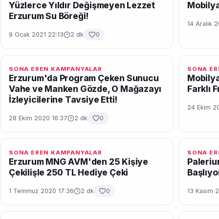
Yüzlerce Yıldır Değişmeyen Lezzet
Mobilya
Erzurum Su Böreği!
14 Aralık 
9 Ocak 2021 22:13
2 dk
0
SONA EREN KAMPANYALAR
SONA ER
Erzurum'da Program Çeken Sunucu
Mobily
Vahe ve Manken Gözde, O Mağazayı
Farklı F
İzleyicilerine Tavsiye Etti!
24 Ekim 2
28 Ekim 2020 16:37
2 dk
0
SONA EREN KAMPANYALAR
SONA ER
Erzurum MNG AVM'den 25 Kişiye
Paleriu
Çekilişle 250 TL Hediye Çeki
Başlıyo
1 Temmuz 2020 17:36
2 dk
0
13 Kasım 2