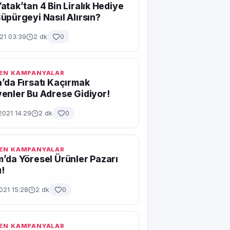
atak’tan 4 Bin Liralık Hediye
üpürgeyi Nasıl Alırsın?
021 03:39
2 dk
0
EN KAMPANYALAR
’da Fırsatı Kaçırmak
enler Bu Adrese Gidiyor!
2021 14:29
2 dk
0
EN KAMPANYALAR
’da Yöresel Ürünler Pazarı
!
021 15:28
2 dk
0
EN KAMPANYALAR