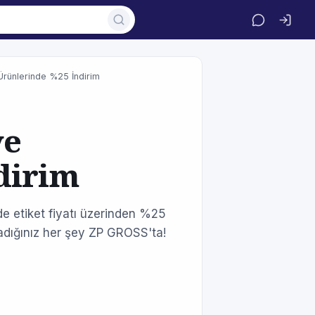
Ürünlerinde %25 İndirim
ye
dirim
 etiket fiyatı üzerinden %25
radığınız her şey ZP GROSS'ta!