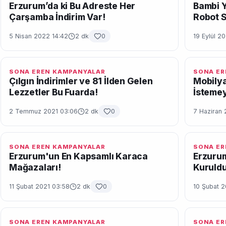
Erzurum’da ki Bu Adreste Her
Bambi Y
Çarşamba İndirim Var!
Robot S
5 Nisan 2022 14:42
2 dk
0
19 Eylül 2
SONA EREN KAMPANYALAR
SONA ER
Çılgın İndirimler ve 81 İlden Gelen
Mobilya
Lezzetler Bu Fuarda!
İstemey
2 Temmuz 2021 03:06
2 dk
0
7 Haziran 
SONA EREN KAMPANYALAR
SONA ER
Erzurum'un En Kapsamlı Karaca
Erzurum
Mağazaları!
Kuruldu
11 Şubat 2021 03:58
2 dk
0
10 Şubat 2
SONA EREN KAMPANYALAR
SONA ER