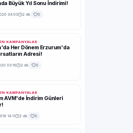
da Büyük Yıl Sonu İndirimi!
2020 04:03
2 dk
0
EN KAMPANYALAR
a'da Her Dönem Erzurum'da
ırsatların Adresi!
020 03:16
2 dk
0
EN KAMPANYALAR
m AVM'de İndirim Günleri
r!
019 14:11
2 dk
0