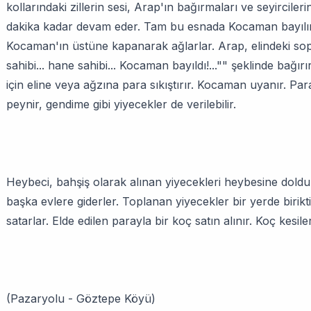
kollarındaki zillerin sesi, Arap'ın bağırmaları ve seyircil
dakika kadar devam eder. Tam bu esnada Kocaman bayılır 
Kocaman'ın üstüne kapanarak ağlarlar. Arap, elindeki so
sahibi... hane sahibi... Kocaman bayıldı!..."" şeklinde bağı
için eline veya ağzına para sıkıştırır. Kocaman uyanır. Pa
peynir, gendime gibi yiyecekler de verilebilir.
Heybeci, bahşiş olarak alınan yiyecekleri heybesine dold
başka evlere giderler. Toplanan yiyecekler bir yerde biri
satarlar. Elde edilen parayla bir koç satın alınır. Koç kesi
(Pazaryolu - Göztepe Köyü)