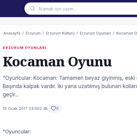
Anasayfa
/
Erzurum
/
Erzurum Kültürü
/
Erzurum Oyunları
/
Kocaman O
ERZURUM OYUNLARI
Kocaman Oyunu
"Oyuncular: Kocaman: Tamamen beyaz giyinmiş, eski elbis
Başında kalpak vardır. İki yana uzatılmış bulunan kolla
geçir...
15 Ocak 2017 03:00
2 dk
0
"Oyuncular: