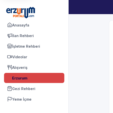
Anasayfa
İlan Rehberi
İşletme Rehberi
Videolar
Alışveriş
Erzurum
Gezi Rehberi
Yeme İçme