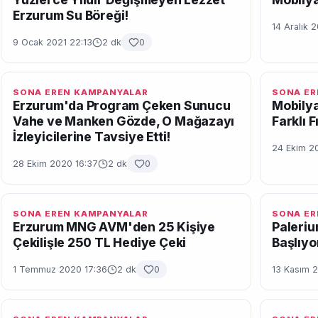
Erzurum Su Böreği!
14 Aralık 
9 Ocak 2021 22:13
2 dk
0
SONA EREN KAMPANYALAR
SONA ER
Erzurum'da Program Çeken Sunucu
Mobily
Vahe ve Manken Gözde, O Mağazayı
Farklı F
İzleyicilerine Tavsiye Etti!
24 Ekim 2
28 Ekim 2020 16:37
2 dk
0
SONA EREN KAMPANYALAR
SONA ER
Erzurum MNG AVM'den 25 Kişiye
Paleriu
Çekilişle 250 TL Hediye Çeki
Başlıyo
1 Temmuz 2020 17:36
2 dk
0
13 Kasım 2