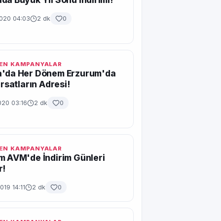
2020 04:03
2 dk
0
EN KAMPANYALAR
a'da Her Dönem Erzurum'da
ırsatların Adresi!
020 03:16
2 dk
0
EN KAMPANYALAR
m AVM'de İndirim Günleri
r!
019 14:11
2 dk
0