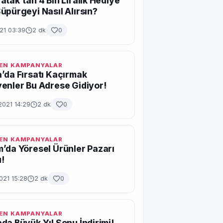
atak’tan 4 Bin Liralık Hediye
üpürgeyi Nasıl Alırsın?
021 03:39
2 dk
0
EN KAMPANYALAR
’da Fırsatı Kaçırmak
enler Bu Adrese Gidiyor!
2021 14:29
2 dk
0
EN KAMPANYALAR
’da Yöresel Ürünler Pazarı
!
021 15:28
2 dk
0
EN KAMPANYALAR
da Büyük Yıl Sonu İndirimi!