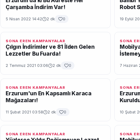
Erzurum’da ki Bu Adreste Her
Bambi Y
Çarşamba İndirim Var!
Robot S
5 Nisan 2022 14:42
2 dk
0
19 Eylül 2
SONA EREN KAMPANYALAR
SONA ER
Çılgın İndirimler ve 81 İlden Gelen
Mobilya
Lezzetler Bu Fuarda!
İstemey
2 Temmuz 2021 03:06
2 dk
0
7 Haziran 
SONA EREN KAMPANYALAR
SONA ER
Erzurum'un En Kapsamlı Karaca
Erzurum
Mağazaları!
Kuruldu
11 Şubat 2021 03:58
2 dk
0
10 Şubat 2
SONA EREN KAMPANYALAR
SONA ER
Yüzlerce Yıldır Değişmeyen Lezzet
Mobilya