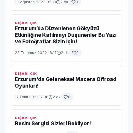
13 Ağustos 2023 02:19
2 dk
0
DIŞARI ÇIK
Erzurum’da Düzenlenen Gökyüzü
Etkinliğine Katılmayı Düşünenler Bu Yazı
ve Fotoğraflar Sizin İçin!
23 Temmuz 2022 18:17
2 dk
0
DIŞARI ÇIK
Erzurum'da Geleneksel Macera Offroad
Oyunları!
17 Eylül 2021 17:08
2 dk
0
DIŞARI ÇIK
Resim Sergisi Sizleri Bekliyor!