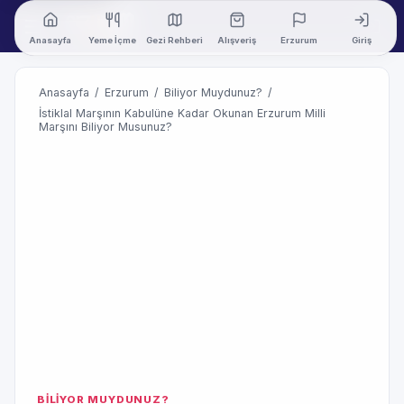
Anasayfa
Yeme İçme
Gezi Rehberi
Alışveriş
Erzurum
Giriş
Anasayfa
/
Erzurum
/
Biliyor Muydunuz?
/
İstiklal Marşının Kabulüne Kadar Okunan Erzurum Milli
Marşını Biliyor Musunuz?
BİLİYOR MUYDUNUZ?