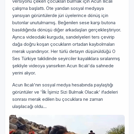
versiyonu çeken çocukları bulmak için Acun Ilıcalı
çalışma başlattı. Öte yandan sosyal medyaya
yansıyan görüntülerde jüri üyelerince dönüş için
butonlar unutulmamış. Beğenilen sese karşı butona
basıldığında dönüşü diğer arkadaşları gerçekleştiriyor.
Ayrıca videodaki kurguda, sandelyeleri ters çevirip
dağa doğru koşan çocukların ortadan kaybolmaları
merak uyandırıyor. Her türlü detayın düşünüldüğü O
Ses Türkiye taklidinde seyirciler kayalıklara sıralanmış
şekliyle videoya yansırken Acun Ilıcalı'da sahnede
yerini alıyor.
Acun Ilıcalı'nın sosyal medya hesabında paylaştığı
görüntüler ve 'İlk İşimiz Sizi Bulmak Olacak' ifadeleri
sonrası merak edilen bu çocuklara ne zaman
ulaşılacağı oldu...