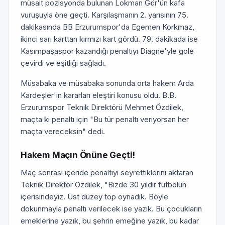
müsait pozisyonda bulunan Lokman Gör'ün kafa
vuruşuyla öne geçti. Karşılaşmanın 2. yarısının 75.
dakikasında BB Erzurumspor'da Egemen Korkmaz,
ikinci sarı karttan kırmızı kart gördü. 79. dakikada ise
Kasımpaşaspor kazandığı penaltıyı Diagne'yle gole
çevirdi ve eşitliği sağladı.
Müsabaka ve müsabaka sonunda orta hakem Arda
Kardeşler'in kararları eleştiri konusu oldu. B.B.
Erzurumspor Teknik Direktörü Mehmet Özdilek,
maçta ki penaltı için "Bu tür penaltı veriyorsan her
maçta vereceksin" dedi.
Hakem Maçın Önüne Geçti!
Maç sonrası içeride penaltıyı seyrettiklerini aktaran
Teknik Direktör Özdilek, "Bizde 30 yıldır futbolün
içerisindeyiz. Üst düzey top oynadık. Böyle
dokunmayla penaltı verilecek ise yazık. Bu çocukların
emeklerine yazık, bu şehrin emeğine yazık, bu kadar