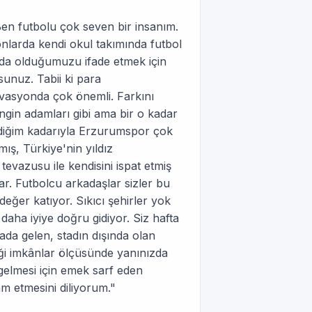
"Ben futbolu çok seven bir insanım.
nlarda kendi okul takımında futbol
nızda olduğumuzu ifade etmek için
sunuz. Tabii ki para
vasyonda çok önemli. Farkını
gin adamları gibi ama bir o kadar
ediğim kadarıyla Erzurumspor çok
ış, Türkiye'nin yıldız
tevazusu ile kendisini ispat etmiş
var. Futbolcu arkadaşlar sizler bu
ğer katıyor. Sıkıcı şehirler yok
daha iyiye doğru gidiyor. Siz hafta
ada gelen, stadın dışında olan
iği imkânlar ölçüsünde yanınızda
 gelmesi için emek sarf eden
m etmesini diliyorum."