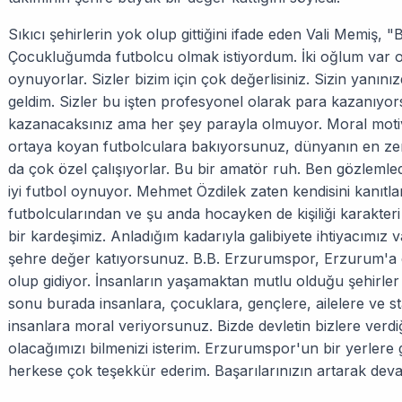
Sıkıcı şehirlerin yok olup gittiğini ifade eden Vali Memiş, 
Çocukluğumda futbolcu olmak istiyordum. İki oğlum var o
oynuyorlar. Sizler bizim için çok değerlisiniz. Sizin yanı
geldim. Sizler bu işten profesyonel olarak para kazanıyor
kazanacaksınız ama her şey parayla olmuyor. Moral moti
ortaya koyan futbolculara bakıyorsunuz, dünyanın en zen
da çok özel çalışıyorlar. Bu bir amatör ruh. Ben gözleml
iyi futbol oynuyor. Mehmet Özdilek zaten kendisini kanıtlam
futbolcularından ve şu anda hocayken de kişiliği karakteri 
bir kardeşimiz. Anladığım kadarıyla galibiyete ihtiyacımız 
şehre değer katıyorsunuz. B.B. Erzurumspor, Erzurum'a de
olup gidiyor. İnsanların yaşamaktan mutlu olduğu şehirler 
sonu burada insanlara, çocuklara, gençlere, ailelere ve st
insanlara moral veriyorsunuz. Bizde devletin bizlere verd
olacağımızı bilmenizi isterim. Erzurumspor'un bir yerlere
herkese çok teşekkür ederim. Başarılarınızın artarak deva