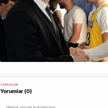
TOPLULUK
Yorumlar (
0
)
Henüz yorum bulunmuyor.