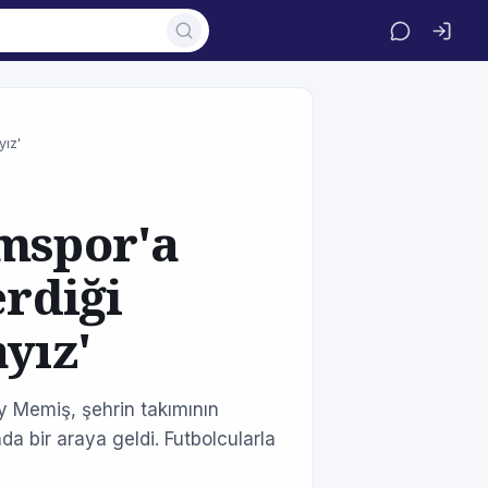
yız'
umspor'a
erdiği
yız'
ay Memiş, şehrin takımının
ında bir araya geldi. Futbolcularla