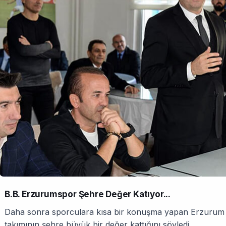
B.B. Erzurumspor Şehre Değer Katıyor...
Daha sonra sporculara kısa bir konuşma yapan Erzurum
takımının şehre büyük bir değer kattığını söyledi.