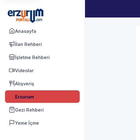
Anasayfa
İlan Rehberi
İşletme Rehberi
Videolar
Alışveriş
Erzurum
Gezi Rehberi
Yeme İçme