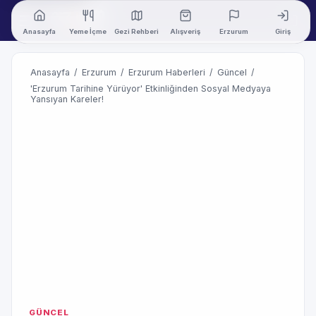
Anasayfa
Yeme İçme
Gezi Rehberi
Alışveriş
Erzurum
Giriş
Anasayfa
/
Erzurum
/
Erzurum Haberleri
/
Güncel
/
'Erzurum Tarihine Yürüyor' Etkinliğinden Sosyal Medyaya
Yansıyan Kareler!
GÜNCEL