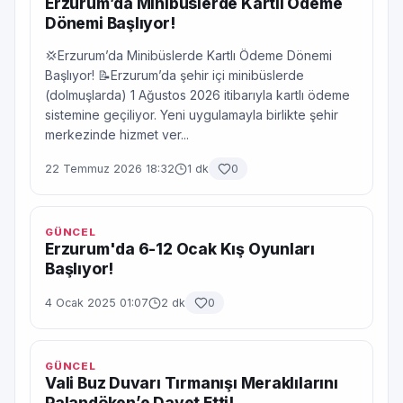
Erzurum’da Minibüslerde Kartlı Ödeme
Dönemi Başlıyor!
💢Erzurum’da Minibüslerde Kartlı Ödeme Dönemi
Başlıyor! 📝Erzurum’da şehir içi minibüslerde
(dolmuşlarda) 1 Ağustos 2026 itibarıyla kartlı ödeme
sistemine geçiliyor. Yeni uygulamayla birlikte şehir
merkezinde hizmet ver...
22 Temmuz 2026 18:32
1 dk
0
GÜNCEL
Erzurum'da 6-12 Ocak Kış Oyunları
Başlıyor!
4 Ocak 2025 01:07
2 dk
0
GÜNCEL
Vali Buz Duvarı Tırmanışı Meraklılarını
Palandöken’e Davet Etti!