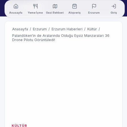
Anasayfa
Yeme İçme
Gezi Rehberi
Alışveriş
Erzurum
Giriş
Anasayfa
/
Erzurum
/
Erzurum Haberleri
/
Kültür
/
Palandöken'in de Aralarında Olduğu Eşsiz Manzaraları 36
Drone Pilotu Görüntüledi!
KÜLTÜR