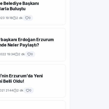
e Belediye Başkanı
arla Buluştu
23 19:18
2 dk
0
başkanı Erdoğan Erzurum
nde Neler Paylaştı?
2022 19:34
2 dk
0
i’nin Erzurum’da Yeni
i Belli Oldu!
021 21:44
2 dk
0