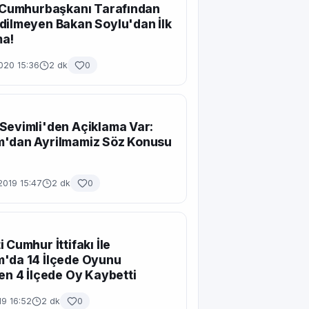
ı Cumhurbaşkanı Tarafından
dilmeyen Bakan Soylu'dan İlk
ma!
020 15:36
2 dk
0
Sevimli'den Açiklama Var:
m'dan Ayrilmamiz Söz Konusu
2019 15:47
2 dk
0
 Cumhur İttifakı İle
'da 14 İlçede Oyunu
ken 4 İlçede Oy Kaybetti
19 16:52
2 dk
0