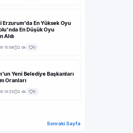
i Erzurum'da En Yüksek Oyu
olu'nda En Düşük Oyu
n Aldı
19 15:08
2 dk
0
'un Yeni Belediye Başkanları
m Oranları
19 14:25
2 dk
0
Sonraki Sayfa