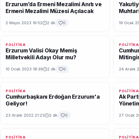
Erzurum’da Ermeni Mezalimi Anıtı ve
Yakutiy
Ermeni Mezalimi Müzesi Açılacak
Muhtarl
2 Mayıs 2023 16:52
2 dk
0
19 Ocak 20
POLİTİKA
POLİTİKA
Erzurum Valisi Okay Memiş
Cumhur
Milletvekili Adayı Olur mu?
Mitingi
10 Ocak 2023 18:39
2 dk
0
24 Aralık 
POLİTİKA
POLİTİKA
Cumhurbaşkanı Erdoğan Erzurum'a
Ak Part
Geliyor!
Yönetim
23 Aralık 2022 21:23
2 dk
0
27 Ocak 2
POLİTİKA
POLİTİKA