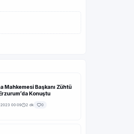
a Mahkemesi Başkanı Zühtü
 Erzurum’da Konuştu
n 2023 00:09
2 dk
0