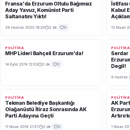
Fransa'da Erzurum Oltulu Bağımsız
İstifas
Aday Yavuz, Komünist Parti
Kabul E
Saltanatını Yıktı!
Açıkla
29 Haziran 2020 18:20
2 dk
0
13 Nisan 2
POLİTİKA
POLİTİKA
MHP Lideri Bahçeli Erzurum'da!
Serdar 
Erzuru
14 Eylül 2019 12:53
2 dk
0
Degil!
9 Haziran 
POLİTİKA
POLİTİKA
Tekman Belediye Başkanlığı
AK Parti
Olağanüstü İtiraz Sonrasında AK
Erzurum
Parti Adayına Geçti
Artırır
11 Nisan 2019 21:57
2 dk
0
1 Nisan 20