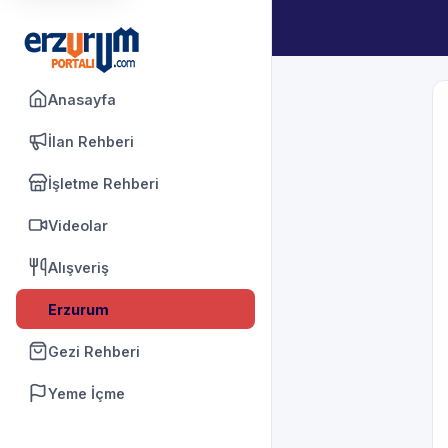
Anasayfa
İlan Rehberi
İşletme Rehberi
Videolar
Alışveriş
Erzurum
Gezi Rehberi
Yeme İçme