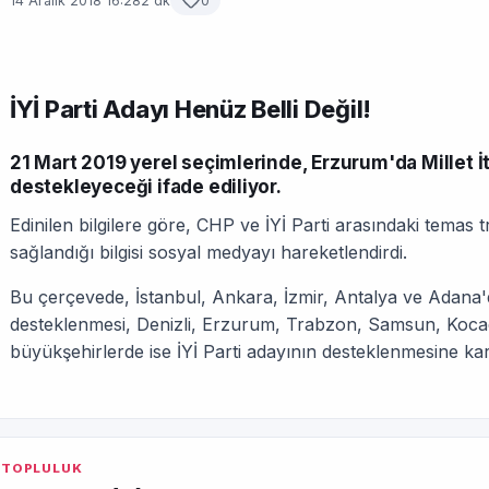
14 Aralık 2018 16:28
2 dk
0
İYİ Parti Adayı Henüz Belli Değil!
21 Mart 2019 yerel seçimlerinde, Erzurum'da Millet İtti
destekleyeceği ifade ediliyor.
Edinilen bilgilere göre, CHP ve İYİ Parti arasındaki temas 
sağlandığı bilgisi sosyal medyayı hareketlendirdi.
Bu çerçevede, İstanbul, Ankara, İzmir, Antalya ve Adana
desteklenmesi, Denizli, Erzurum, Trabzon, Samsun, Kocael
büyükşehirlerde ise İYİ Parti adayının desteklenmesine karar
TOPLULUK