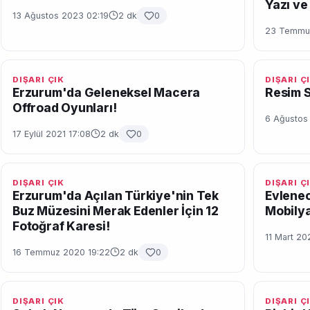
Yazı ve 
13 Ağustos 2023 02:19
2 dk
0
23 Temmuz
DIŞARI ÇIK
DIŞARI Ç
Erzurum'da Geleneksel Macera
Resim S
Offroad Oyunları!
6 Ağustos
17 Eylül 2021 17:08
2 dk
0
DIŞARI ÇIK
DIŞARI Ç
Erzurum'da Açılan Türkiye'nin Tek
Evlenec
Buz Müzesini Merak Edenler İçin 12
Mobilya
Fotoğraf Karesi!
11 Mart 20
16 Temmuz 2020 19:22
2 dk
0
DIŞARI ÇIK
DIŞARI Ç