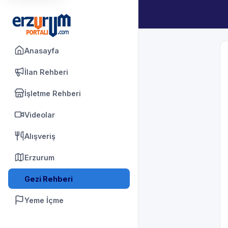
Anasayfa
İlan Rehberi
İşletme Rehberi
Videolar
Alışveriş
Erzurum
Gezi Rehberi
Yeme İçme