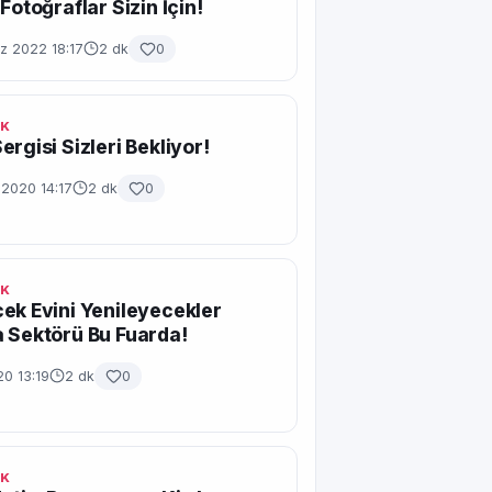
Fotoğraflar Sizin İçin!
 2022 18:17
2 dk
0
IK
ergisi Sizleri Bekliyor!
 2020 14:17
2 dk
0
IK
ek Evini Yenileyecekler
 Sektörü Bu Fuarda!
20 13:19
2 dk
0
IK