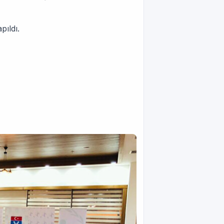
pıldı.