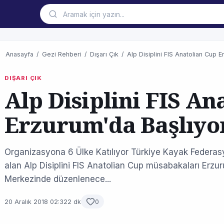
Anasayfa
/
Gezi Rehberi
/
Dışarı Çık
/
Alp Disiplini FIS Anatolian Cup E
DIŞARI ÇIK
Alp Disiplini FIS An
Erzurum'da Başlıyo
Organizasyona 6 Ülke Katılıyor Türkiye Kayak Federas
alan Alp Disiplini FIS Anatolian Cup müsabakaları Er
Merkezinde düzenlenece...
20 Aralık 2018 02:32
2 dk
0