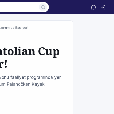
rzurum'da Başlıyor!
atolian Cup
r!
yonu faaliyet programında yer
zurum Palandöken Kayak