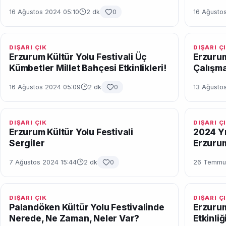
16 Ağustos 2024 05:10
2 dk
0
16 Ağusto
DIŞARI ÇIK
DIŞARI Ç
Erzurum Kültür Yolu Festivali Üç
Erzurum
Kümbetler Millet Bahçesi Etkinlikleri!
Çalışma
16 Ağustos 2024 05:09
2 dk
0
13 Ağustos
DIŞARI ÇIK
DIŞARI Ç
Erzurum Kültür Yolu Festivali
2024 Yıl
Sergiler
Erzuru
7 Ağustos 2024 15:44
2 dk
0
26 Temmuz
DIŞARI ÇIK
DIŞARI Ç
Palandöken Kültür Yolu Festivalinde
Erzuru
Nerede, Ne Zaman, Neler Var?
Etkinli