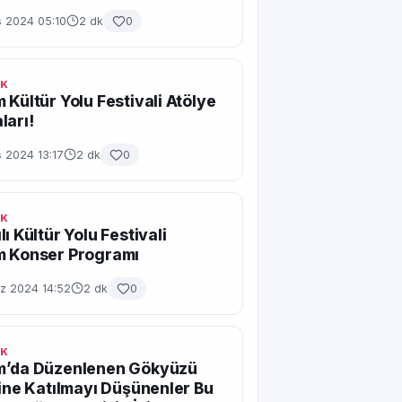
s 2024 05:10
2 dk
0
IK
 Kültür Yolu Festivali Atölye
ları!
 2024 13:17
2 dk
0
IK
ı Kültür Yolu Festivali
m Konser Programı
 2024 14:52
2 dk
0
IK
m’da Düzenlenen Gökyüzü
ğine Katılmayı Düşünenler Bu