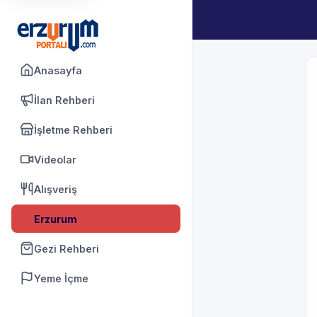
Anasayfa
İlan Rehberi
İşletme Rehberi
Videolar
Alışveriş
Erzurum
Gezi Rehberi
Yeme İçme