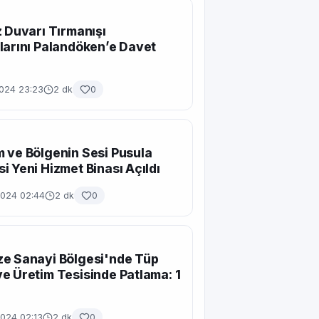
z Duvarı Tırmanışı
larını Palandöken’e Davet
2024 23:23
2 dk
0
 ve Bölgenin Sesi Pusula
i Yeni Hizmet Binası Açıldı
2024 02:44
2 dk
0
e Sanayi Bölgesi'nde Tüp
e Üretim Tesisinde Patlama: 1
2024 02:13
2 dk
0