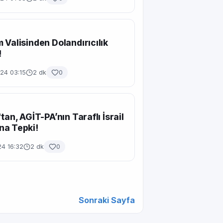
 Valisinden Dolandırıcılık
!
24 03:15
2 dk
0
tan, AGİT-PA’nın Taraflı İsrail
na Tepki!
24 16:32
2 dk
0
Sonraki Sayfa