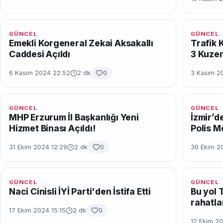
GÜNCEL
GÜNCEL
Emekli Korgeneral Zekai Aksakallı
Trafik 
Caddesi Açıldı
3 Kuzen
6 Kasım 2024 22:52
2 dk
0
3 Kasım 2
GÜNCEL
GÜNCEL
MHP Erzurum İl Başkanlığı Yeni
İzmir’de
Hizmet Binası Açıldı!
Polis M
31 Ekim 2024 12:29
2 dk
0
30 Ekim 2
GÜNCEL
GÜNCEL
Naci Cinisli İYİ Parti'den İstifa Etti
Bu yol 
rahatla
17 Ekim 2024 15:15
2 dk
0
12 Ekim 20