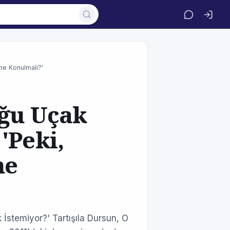
ne Konulmalı?'
uğu Uçak
'Peki,
ne
stemiyor?' Tartışıla Dursun, O