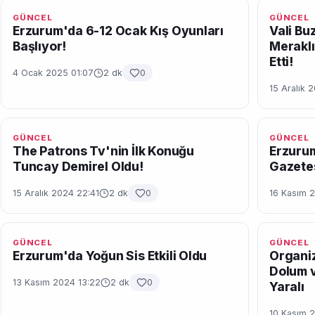
GÜNCEL
GÜNCEL
Erzurum'da 6-12 Ocak Kış Oyunları
Vali Bu
Başlıyor!
Meraklı
Etti!
4 Ocak 2025 01:07
2 dk
0
15 Aralık 
GÜNCEL
GÜNCEL
The Patrons Tv'nin İlk Konuğu
Erzurum
Tuncay Demirel Oldu!
Gazetes
15 Aralık 2024 22:41
2 dk
0
16 Kasım 
GÜNCEL
GÜNCEL
Erzurum'da Yoğun Sis Etkili Oldu
Organiz
Dolum v
13 Kasım 2024 13:22
2 dk
0
Yaralı
10 Kasım 