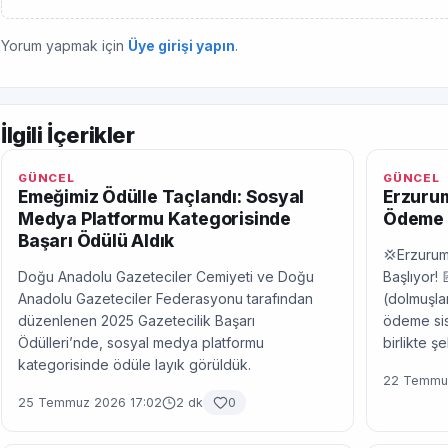
Yorum yapmak için
Üye girişi yapın
.
İlgili İçerikler
GÜNCEL
GÜNCEL
Emeğimiz Ödülle Taçlandı: Sosyal
Erzurum
Medya Platformu Kategorisinde
Ödeme 
Başarı Ödülü Aldık
💢Erzurum
Doğu Anadolu Gazeteciler Cemiyeti ve Doğu
Başlıyor! 
Anadolu Gazeteciler Federasyonu tarafından
(dolmuşlar
düzenlenen 2025 Gazetecilik Başarı
ödeme sis
Ödülleri’nde, sosyal medya platformu
birlikte ş
kategorisinde ödüle layık görüldük.
22 Temmuz
25 Temmuz 2026 17:02
2 dk
0