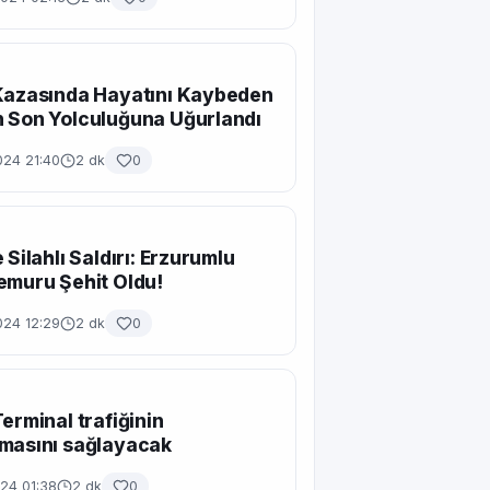
Kazasında Hayatını Kaybeden
 Son Yolculuğuna Uğurlandı
024 21:40
2 dk
0
 Silahlı Saldırı: Erzurumlu
emuru Şehit Oldu!
024 12:29
2 dk
0
Terminal trafiğinin
masını sağlayacak
24 01:38
2 dk
0