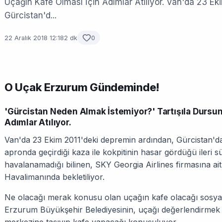
Uçağın Kafe Olması İçin Adımlar Atılıyor. Van'da 23 Ek
Gürcistan'd...
22 Aralık 2018 12:18
2 dk
0
O Uçak Erzurum Gündeminde!
'Gürcistan Neden Almak İstemiyor?' Tartışıla Dursun
Adımlar Atılıyor.
Van'da 23 Ekim 2011'deki depremin ardından, Gürcistan'd
apronda geçirdiği kaza ile kokpitinin hasar gördüğü ileri 
havalanamadığı bilinen, SKY Georgia Airlines firmasına ait
Havalimanında bekletiliyor.
Ne olacağı merak konusu olan uçağın kafe olacağı sosyal
Erzurum Büyükşehir Belediyesinin, uçağı değerlendirmek i