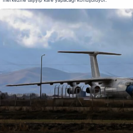
merkezine taşıyıp kafe yapacağı konuşuluyor.