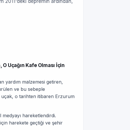
im 2011'deki depremin ardından,
, O Uçağın Kafe Olması İçin
an yardım malzemesi getiren,
sürülen ve bu sebeple
 uçak, o tarihten itibaren Erzurum
 medyayı hareketlendirdi.
çin harekete geçtiği ve şehir