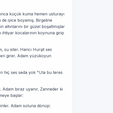
sızınca küçük kuma hemen usturayı
 de iyice boyamış. Birgeline
altınlarını bir güzel boşaltmışlar
p ihtiyar kocalarının koynuna girip
 su ister. Hancı Hurşit ses
içeri girer. Adam yüzükoyun
an hiç ses seda yok "Ula bu teres
r. Adam biraz uyanır. Zanneder ki
meye başlar:
inler. Adam soluna dönüp: