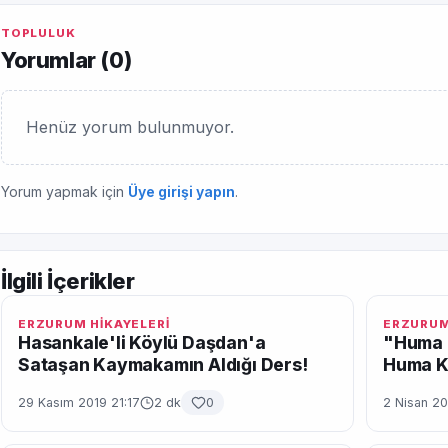
TOPLULUK
Yorumlar (
0
)
Henüz yorum bulunmuyor.
Yorum yapmak için
Üye girişi yapın
.
İlgili İçerikler
ERZURUM HİKAYELERİ
ERZURUM
Hasankale'li Köylü Daşdan'a
"Huma 
Sataşan Kaymakamın Aldığı Ders!
Huma K
29 Kasım 2019 21:17
2 dk
0
2 Nisan 20