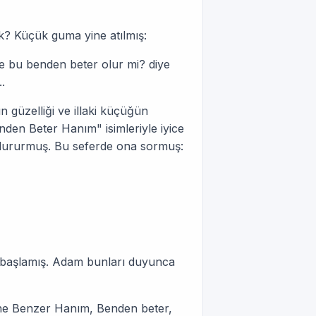
k? Küçük guma yine atılmış:
 bu benden beter olur mi? diye
.
ın güzelliği ve illaki küçüğün
en Beter Hanım" isimleriyle iyice
dururmuş. Bu seferde ona sormuş:
aşlamış. Adam bunları duyunca
ne Benzer Hanım, Benden beter,