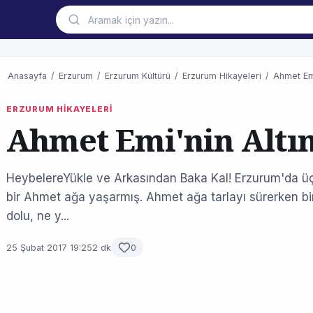
Anasayfa
/
Erzurum
/
Erzurum Kültürü
/
Erzurum Hikayeleri
/
Ahmet Emi
ERZURUM HİKAYELERİ
Ahmet Emi'nin Altın
HeybelereYükle ve Arkasından Baka Kal! Erzurum'da üç
bir Ahmet ağa yaşarmış. Ahmet ağa tarlayı sürerken bir
dolu, ne y...
25 Şubat 2017 19:25
2 dk
0