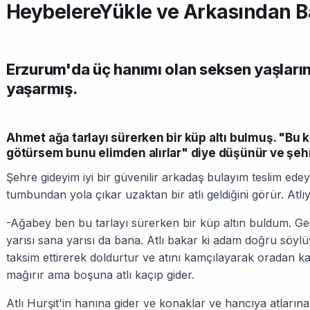
HeybelereYükle ve Arkasından B
Erzurum'da üç hanımı olan seksen yaşları
yaşarmış.
Ahmet ağa tarlayı sürerken bir küp altı bulmuş. "Bu 
götürsem bunu elimden alırlar" diye düşünür ve şeh
Şehre gideyim iyi bir güvenilir arkadaş bulayım teslim edey
tumbundan yola çıkar uzaktan bir atlı geldiğini görür. Atlı
-Ağabey ben bu tarlayı sürerken bir küp altın buldum. G
yarısı sana yarısı da bana. Atlı bakar ki adam doğru söylü
taksim ettirerek doldurtur ve atını kamçılayarak oradan k
mağırır ama boşuna atlı kaçıp gider.
Atlı Hurşit'in hanına gider ve konaklar ve hancıya atların