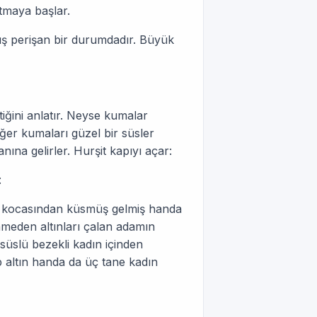
tmaya başlar.
ış perişan bir durumdadır. Büyük
tiğini anlatır. Neyse kumalar
iğer kumaları güzel bir süsler
anına gelirler. Hurşit kapıyı açar:
:
nim kocasından küsmüş gelmiş handa
enmeden altınları çalan adamın
 süslü bezekli kadın içinden
altın handa da üç tane kadın