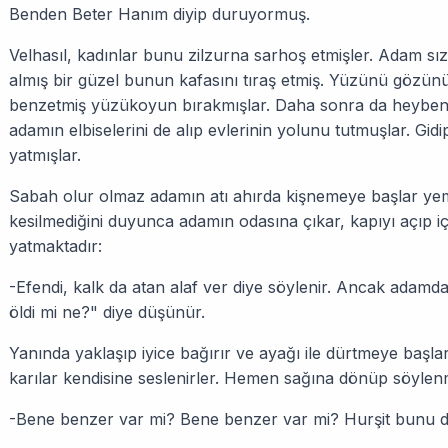
Benden Beter Hanım diyip duruyormuş.
Velhasıl, kadınlar bunu zilzurna sarhoş etmişler. Adam 
almış bir güzel bunun kafasını tıraş etmiş. Yüzünü gözünü
benzetmiş yüzükoyun bırakmışlar. Daha sonra da heybenin 
adamın elbiselerini de alıp evlerinin yolunu tutmuşlar. Gidi
yatmışlar.
Sabah olur olmaz adamın atı ahırda kişnemeye başlar yem,
kesilmediğini duyunca adamın odasına çıkar, kapıyı açıp 
yatmaktadır:
-Efendi, kalk da atan alaf ver diye söylenir. Ancak adamd
öldi mi ne?" diye düşünür.
Yanında yaklaşıp iyice bağırır ve ayağı ile dürtmeye başla
karılar kendisine seslenirler. Hemen sağına dönüp söylen
-Bene benzer var mi? Bene benzer var mi? Hurşit bunu d