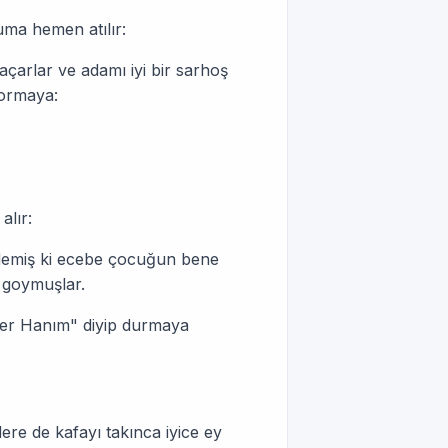
uma hemen atılır:
çarlar ve adamı iyi bir sarhoş
sormaya:
alır:
demiş ki ecebe çocuğun bene
 goymuşlar.
er Hanım" diyip durmaya
ere de kafayı takınca iyice ey