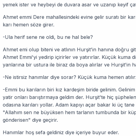
yemek ister ve heybeyi de duvara asar ve uzanıp keyif ça
Ahmet emmi Dere mahallesindeki evine gelir suratı bir kar
karı hemen söze girer.
-Ula herif sene ne oldi, bu ne hal bele?
Ahmet emi olup biteni ve atlının Hurşit'in hanına doğru git
Ahmet Emmi'yi yedirip içirirler ve yatırırlar. Küçük kuma d
yanlarına bir ustura ile biraz da boya alırlar ve Hurşit'in h
-Ne istirsiz hanımlar diye sorar? Küçük kuma hemen atılır
-Emmi bu karıların biri kız kardeşim biride gelinim. Geli
yatir onları barıştırmaya geldim der. Hurşit'te hiç şüphel
odasına karıları yollar. Adam kapıyı açar bakar ki üç tane
"Allahım sen ne büyüksen hem tarlanın tumbunda bir küp 
gönderisen" diye geçirir.
Hanımlar hoş sefa geldiniz diye içeriye buyur eder.