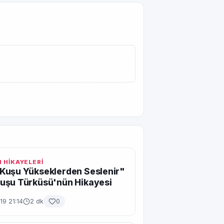
 HİKAYELERİ
Kuşu Yükseklerden Seslenir"
uşu Türküsü'nün Hikayesi
19 21:14
2 dk
0