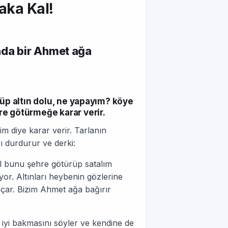
aka Kal!
nda bir Ahmet ağa
küp altın dolu, ne yapayım? köye
re götürmeğe karar verir.
im diye karar verir. Tarlanın
yı durdurur ve derki:
el bunu şehre götürüp satalım
yor. Altınları heybenin gözlerine
açar. Bizim Ahmet ağa bağırır
a iyi bakmasını söyler ve kendine de