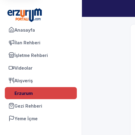
Anasayfa
İlan Rehberi
İşletme Rehberi
Videolar
Alışveriş
Erzurum
Gezi Rehberi
Yeme İçme