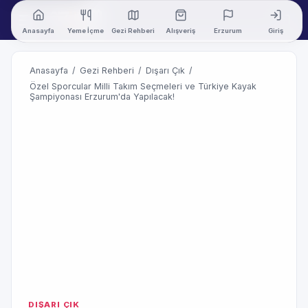
Anasayfa
Yeme İçme
Gezi Rehberi
Alışveriş
Erzurum
Giriş
Anasayfa
/
Gezi Rehberi
/
Dışarı Çık
/
Özel Sporcular Milli Takım Seçmeleri ve Türkiye Kayak
Şampiyonası Erzurum'da Yapılacak!
DIŞARI ÇIK