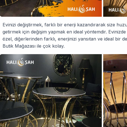
Evinizi değiştirmek, farklı bir enerji kazandırarak size hu
getirmek için değişim yapmak en ideal yöntemdir. Evinizde 
özel, diğerlerinden farklı, enerjinizi yansıtan ve ideal bi
Butik Mağazası ile çok kolay.