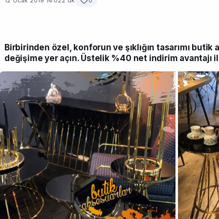
12 Ocak 2019 14:02
2 dk
0
Birbirinden özel, konforun ve şıklığın tasarımı butik
değişime yer açın. Üstelik %40 net indirim avantajı il