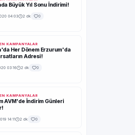
da Büyük Yıl Sonu İndirimi!
2020 04:03
2 dk
0
EN KAMPANYALAR
a'da Her Dönem Erzurum'da
ırsatların Adresi!
020 03:16
2 dk
0
EN KAMPANYALAR
m AVM'de İndirim Günleri
r!
019 14:11
2 dk
0