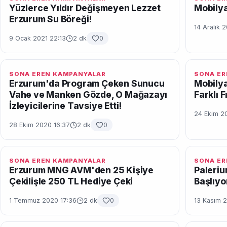
Yüzlerce Yıldır Değişmeyen Lezzet
Mobilya
Erzurum Su Böreği!
14 Aralık 
9 Ocak 2021 22:13
2 dk
0
SONA EREN KAMPANYALAR
SONA ER
Erzurum'da Program Çeken Sunucu
Mobily
Vahe ve Manken Gözde, O Mağazayı
Farklı F
İzleyicilerine Tavsiye Etti!
24 Ekim 2
28 Ekim 2020 16:37
2 dk
0
SONA EREN KAMPANYALAR
SONA ER
Erzurum MNG AVM'den 25 Kişiye
Paleriu
Çekilişle 250 TL Hediye Çeki
Başlıyo
1 Temmuz 2020 17:36
2 dk
0
13 Kasım 2