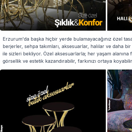
Erzurum'da başka hiçbir yerde bulamayacağınız özel tas
berjerler, sehpa takımları, aksesuarlar, halılar ve daha b
ile sizleri bekliyor. Özel aksesuarlarla; her yaşam alanın
görsellik ve estetik kazandırabilir, farkınızı ortaya koyabilir