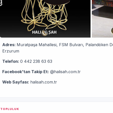
Adres:
Muratpaşa Mahallesi, FSM Bulvarı, Palandöken Dev
Erzurum
Telefon:
0 442 238 63 63
Facebook'tan Takip Et:
@halisah.com.tr
Web Sayfası:
halisah.com.tr
TOPLULUK