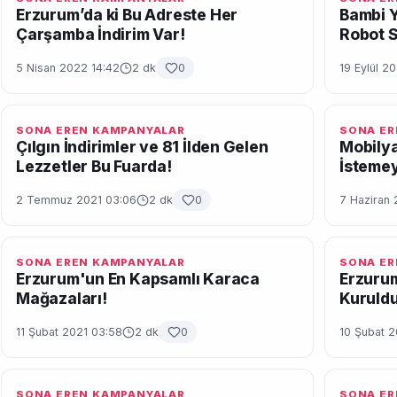
Erzurum’da ki Bu Adreste Her
Bambi Y
Çarşamba İndirim Var!
Robot S
5 Nisan 2022 14:42
2 dk
0
19 Eylül 2
SONA EREN KAMPANYALAR
SONA ER
Çılgın İndirimler ve 81 İlden Gelen
Mobilya
Lezzetler Bu Fuarda!
İstemey
2 Temmuz 2021 03:06
2 dk
0
7 Haziran 
SONA EREN KAMPANYALAR
SONA ER
Erzurum'un En Kapsamlı Karaca
Erzurum
Mağazaları!
Kuruldu
11 Şubat 2021 03:58
2 dk
0
10 Şubat 2
SONA EREN KAMPANYALAR
SONA ER