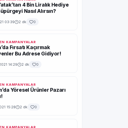
atak’tan 4 Bin Liralık Hediye
üpürgeyi Nasıl Alırsın?
021 03:39
2 dk
0
EN KAMPANYALAR
’da Fırsatı Kaçırmak
enler Bu Adrese Gidiyor!
2021 14:29
2 dk
0
EN KAMPANYALAR
’da Yöresel Ürünler Pazarı
!
021 15:28
2 dk
0
EN KAMPANYALAR