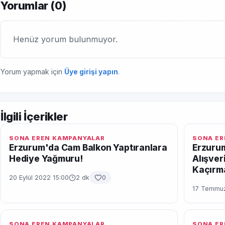
Yorumlar (
0
)
Henüz yorum bulunmuyor.
Yorum yapmak için
Üye girişi yapın
.
İlgili İçerikler
SONA EREN KAMPANYALAR
SONA ER
Erzurum'da Cam Balkon Yaptıranlara
Erzurum
Hediye Yağmuru!
Alışver
Kaçırm
20 Eylül 2022 15:00
2 dk
0
17 Temmuz
SONA EREN KAMPANYALAR
SONA ER