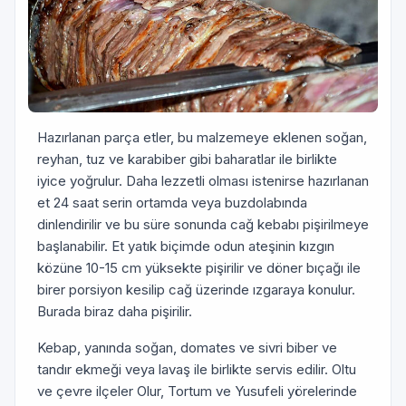
Hazırlanan parça etler, bu malzemeye eklenen soğan,
reyhan, tuz ve karabiber gibi baharatlar ile birlikte
iyice yoğrulur. Daha lezzetli olması istenirse hazırlanan
et 24 saat serin ortamda veya buzdolabında
dinlendirilir ve bu süre sonunda cağ kebabı pişirilmeye
başlanabilir. Et yatık biçimde odun ateşinin kızgın
közüne 10-15 cm yüksekte pişirilir ve döner bıçağı ile
birer porsiyon kesilip cağ üzerinde ızgaraya konulur.
Burada biraz daha pişirilir.
Kebap, yanında soğan, domates ve sivri biber ve
tandır ekmeği veya lavaş ile birlikte servis edilir. Oltu
ve çevre ilçeler Olur, Tortum ve Yusufeli yörelerinde