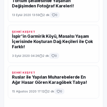
Tortum Şelalesinde Yaşanan
Değişimden Fotoğraf Kareleri!
13 Eylül 2020 13:59
2 dk
0
ŞEHRİ KEŞFET
İspir'in Garmirik Köyü, Masalsı Yaşam
İçerisinde Koşturan Dağ Keçileri ile Çok
Farklı!
3 Eylül 2020 04:26
2 dk
0
ŞEHRİ KEŞFET
Ruslar ile Yapılan Muharebelerde En
Ağır Hasar Gören Karagöbek Tabya!
15 Ağustos 2020 17:12
2 dk
0