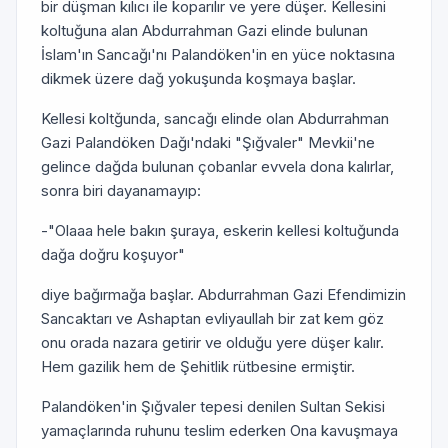
bir düşman kılıcı ile koparılır ve yere düşer. Kellesini
koltuğuna alan Abdurrahman Gazi elinde bulunan
İslam'ın Sancağı'nı Palandöken'in en yüce noktasına
dikmek üzere dağ yokuşunda koşmaya başlar.
Kellesi koltğunda, sancağı elinde olan Abdurrahman
Gazi Palandöken Dağı'ndaki "Şığvaler" Mevkii'ne
gelince dağda bulunan çobanlar evvela dona kalırlar,
sonra biri dayanamayıp:
-"Olaaa hele bakın şuraya, eskerin kellesi koltuğunda
dağa doğru koşuyor"
diye bağırmağa başlar. Abdurrahman Gazi Efendimizin
Sancaktarı ve Ashaptan evliyaullah bir zat kem göz
onu orada nazara getirir ve olduğu yere düşer kalır.
Hem gazilik hem de Şehitlik rütbesine ermiştir.
Palandöken'in Şığvaler tepesi denilen Sultan Sekisi
yamaçlarında ruhunu teslim ederken Ona kavuşmaya