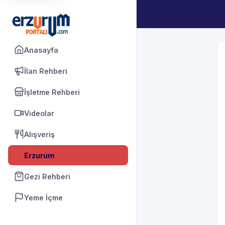
Anasayfa
İlan Rehberi
İşletme Rehberi
Videolar
Alışveriş
Erzurum
Gezi Rehberi
Yeme İçme