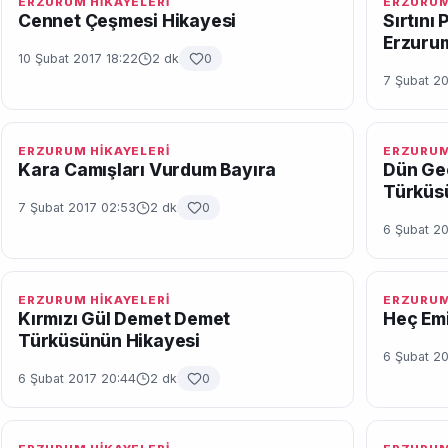
ERZURUM HİKAYELERİ
ERZURUM
Cennet Çeşmesi Hikayesi
Sırtını
Erzurum
10 Şubat 2017 18:22
2 dk
0
7 Şubat 2
ERZURUM HİKAYELERİ
ERZURUM
Kara Camışları Vurdum Bayıra
Dün Ge
Türküs
7 Şubat 2017 02:53
2 dk
0
6 Şubat 2
ERZURUM HİKAYELERİ
ERZURUM
Kırmızı Gül Demet Demet
Heç Em
Türküsünün Hikayesi
6 Şubat 2
6 Şubat 2017 20:44
2 dk
0