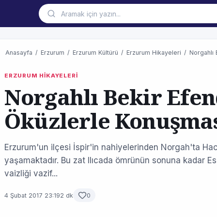
Anasayfa
/
Erzurum
/
Erzurum Kültürü
/
Erzurum Hikayeleri
/
Norgahlı 
ERZURUM HİKAYELERİ
Norgahlı Bekir Efen
Öküzlerle Konuşma
Erzurum'un ilçesi İspir'in nahiyelerinden Norgah'ta Hacı
yaşamaktadır. Bu zat Ilıcada ömrünün sonuna kadar E
vaizliği vazif...
4 Şubat 2017 23:19
2 dk
0