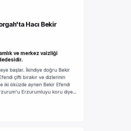
orgah'ta Hacı Bekir
mlık ve merkez vaizliği
dedesidir.
eye başlar. İkindiye doğru Bekir
ndi çifti bırakır ve dizlerinin
 iki öküzde aynen Bekir Efendi
rzurum'u Erzurumluyu koru diye...