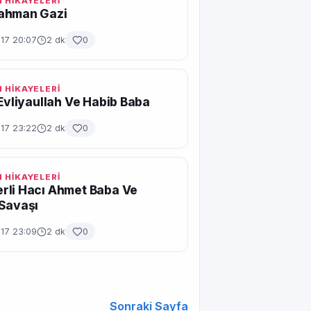
 HİKAYELERİ
ahman Gazi
017 20:07
2 dk
0
 HİKAYELERİ
 Evliyaullah Ve Habib Baba
017 23:22
2 dk
0
 HİKAYELERİ
rli Hacı Ahmet Baba Ve
Savaşı
017 23:09
2 dk
0
Sonraki Sayfa