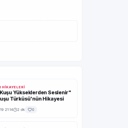
 HİKAYELERİ
Kuşu Yükseklerden Seslenir"
uşu Türküsü'nün Hikayesi
19 21:14
2 dk
0