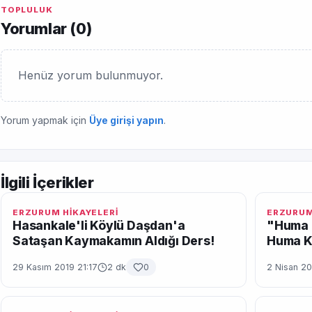
TOPLULUK
Yorumlar (
0
)
Henüz yorum bulunmuyor.
Yorum yapmak için
Üye girişi yapın
.
İlgili İçerikler
ERZURUM HİKAYELERİ
ERZURUM
Hasankale'li Köylü Daşdan'a
"Huma 
Sataşan Kaymakamın Aldığı Ders!
Huma K
29 Kasım 2019 21:17
2 dk
0
2 Nisan 20