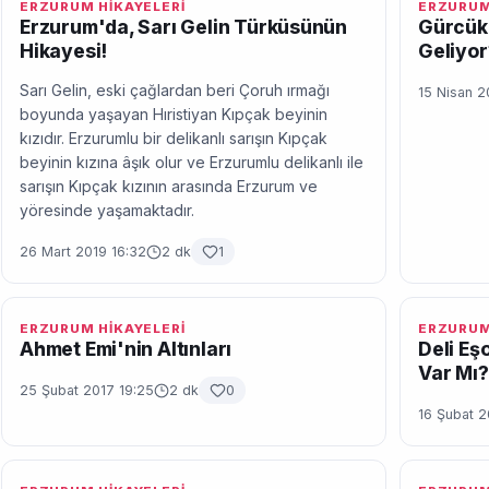
ERZURUM HİKAYELERİ
ERZURUM
Erzurum'da, Sarı Gelin Türküsünün
Gürcüka
Hikayesi!
Geliyor
Sarı Gelin, eski çağlardan beri Çoruh ırmağı
15 Nisan 2
boyunda yaşayan Hıristiyan Kıpçak beyinin
kızıdır. Erzurumlu bir delikanlı sarışın Kıpçak
beyinin kızına âşık olur ve Erzurumlu delikanlı ile
sarışın Kıpçak kızının arasında Erzurum ve
yöresinde yaşamaktadır.
26 Mart 2019 16:32
2 dk
1
ERZURUM HİKAYELERİ
ERZURUM
Ahmet Emi'nin Altınları
Deli Eş
Var Mı?
25 Şubat 2017 19:25
2 dk
0
16 Şubat 2