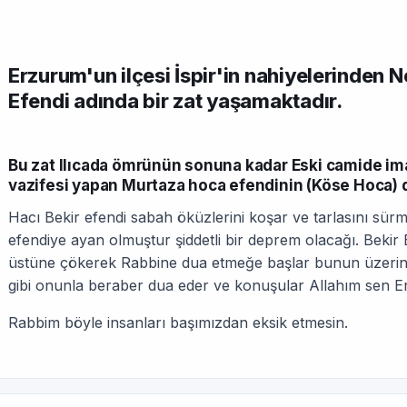
Erzurum'un ilçesi İspir'in nahiyelerinden N
Efendi adında bir zat yaşamaktadır.
Bu zat Ilıcada ömrünün sonuna kadar Eski camide ima
vazifesi yapan Murtaza hoca efendinin (Köse Hoca) 
Hacı Bekir efendi sabah öküzlerini koşar ve tarlasını sürm
efendiye ayan olmuştur şiddetli bir deprem olacağı. Bekir Efe
üstüne çökerek Rabbine dua etmeğe başlar bunun üzerine
gibi onunla beraber dua eder ve konuşular Allahım sen E
Rabbim böyle insanları başımızdan eksik etmesin.