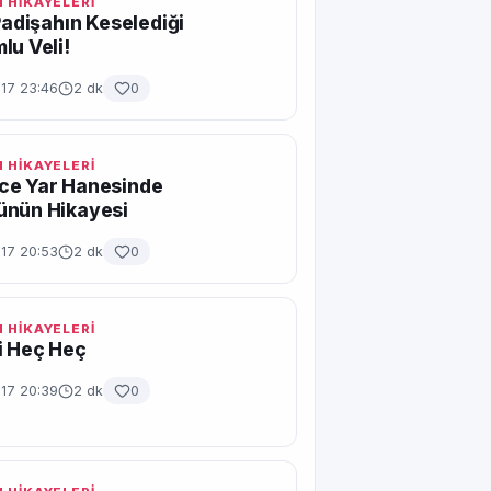
 HİKAYELERİ
 Padişahın Keselediği
lu Veli!
017 23:46
2 dk
0
 HİKAYELERİ
ce Yar Hanesinde
ünün Hikayesi
017 20:53
2 dk
0
 HİKAYELERİ
i Heç Heç
017 20:39
2 dk
0