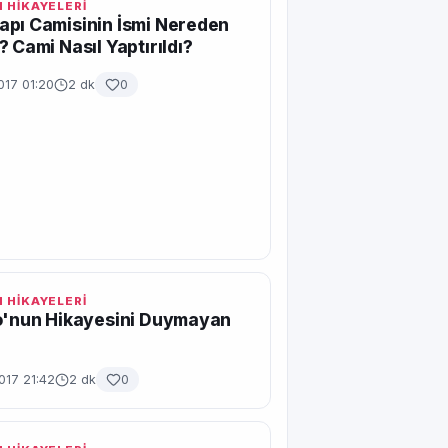
 HİKAYELERİ
pı Camisinin İsmi Nereden
? Cami Nasıl Yaptırıldı?
017 01:20
2 dk
0
 HİKAYELERİ
o'nun Hikayesini Duymayan
017 21:42
2 dk
0