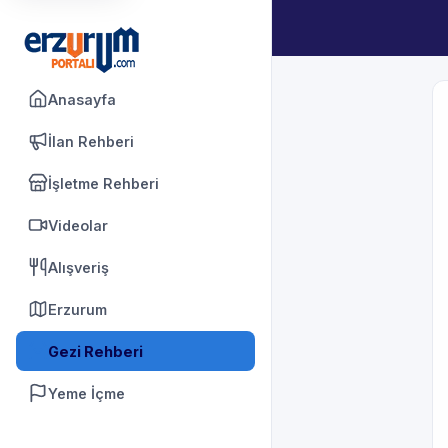
Anasayfa
İlan Rehberi
İşletme Rehberi
Videolar
Alışveriş
Erzurum
Gezi Rehberi
Yeme İçme