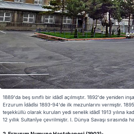
1889'da beş sınıflı bir idâdî açılmıştır. 1892'de yeniden in
Erzurum İdâdîsi 1893-94'de ilk mezunlarını vermiştir. 1895
teşekküllü olarak kurulan yedi senelik idâdî 1913 yılına ka
12 yıllık Sultanîye çevrilmiştir. I. Dünya Savaşı sırasında h