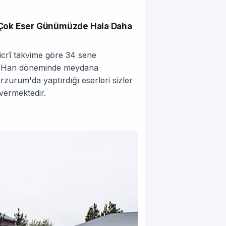
r Çok Eser Günümüzde Hala Daha
icrî takvime göre 34 sene
id Han döneminde meydana
zurum'da yaptırdığı eserleri sizler
 vermektedir.