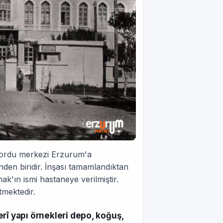
n ordu merkezi Erzurum'a
nden biridir. İnşası tamamlandıktan
ın ismi hastaneye verilmiştir.
mektedir.
rî yapı örnekleri depo, koğuş,