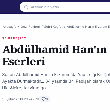
Anasayfa
/
Gezi Rehberi
/
Şehri Keşfet
/
Abdülhamid Han'ın Erzurum E
ŞEHRİ KEŞFET
Abdülhamid Han'ın
Eserleri
Sultan Abdülhamid Han'ın Erzurum'da Yaptırdığı Bir 
Ayakta Durmaktadır... 34 yaşında 34. Padişah olarak O
Hicr&icirc; takvime gö...
10 Şubat 2019 23:24
2 dk
0