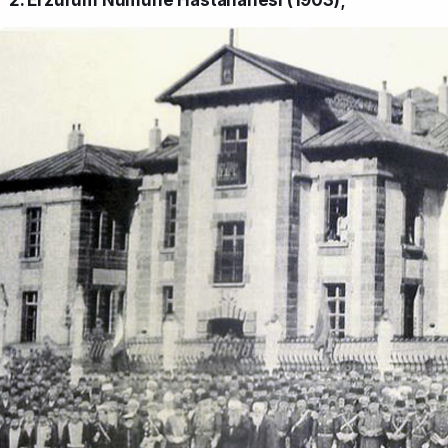
2. Erzurum Numune Hastahanesi (1903);