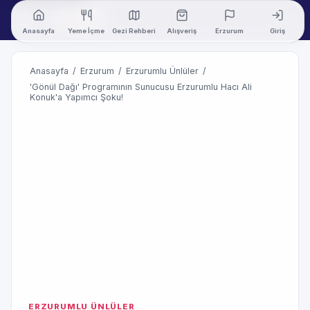
Anasayfa
Yeme İçme
Gezi Rehberi
Alışveriş
Erzurum
Giriş
Anasayfa
/
Erzurum
/
Erzurumlu Ünlüler
/
'Gönül Dağı' Programının Sunucusu Erzurumlu Hacı Ali
Konuk'a Yapımcı Şoku!
ERZURUMLU ÜNLÜLER