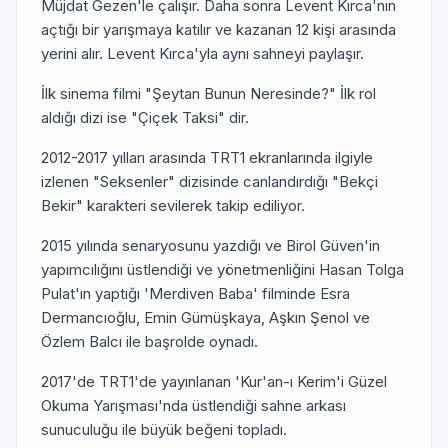
Müjdat Gezen'le çalışır. Daha sonra Levent Kırca'nın
açtığı bir yarışmaya katılır ve kazanan 12 kişi arasında
yerini alır. Levent Kırca'yla aynı sahneyi paylaşır.
İlk sinema filmi "Şeytan Bunun Neresinde?" İlk rol
aldığı dizi ise "Çiçek Taksi" dir.
2012-2017 yılları arasında TRT1 ekranlarında ilgiyle
izlenen "Seksenler" dizisinde canlandırdığı "Bekçi
Bekir" karakteri sevilerek takip ediliyor.
2015 yılında senaryosunu yazdığı ve Birol Güven'in
yapımcılığını üstlendiği ve yönetmenliğini Hasan Tolga
Pulat'ın yaptığı 'Merdiven Baba' filminde Esra
Dermancıoğlu, Emin Gümüşkaya, Aşkın Şenol ve
Özlem Balcı ile başrolde oynadı.
2017'de TRT1'de yayınlanan 'Kur'an-ı Kerim'i Güzel
Okuma Yarışması'nda üstlendiği sahne arkası
sunuculuğu ile büyük beğeni topladı.