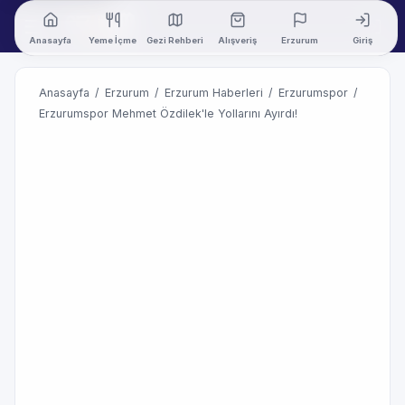
Anasayfa
Yeme İçme
Gezi Rehberi
Alışveriş
Erzurum
Giriş
Anasayfa
/
Erzurum
/
Erzurum Haberleri
/
Erzurumspor
/
Erzurumspor Mehmet Özdilek'le Yollarını Ayırdı!