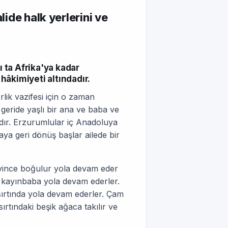
lide halk yerlerini ve
 ta Afrika'ya kadar
âkimiyeti altındadır.
lik vazifesi için o zaman
geride yaşlı bir ana ve baba ve
dır. Erzurumlular iç Anadoluya
aya geri dönüş başlar ailede bir
evince boğulur yola devam eder
n kayınbaba yola devam ederler.
ırtında yola devam ederler. Çam
rtındaki beşik ağaca takılır ve