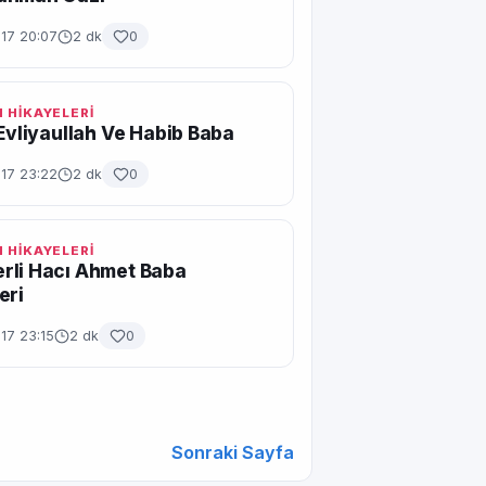
017 20:07
2 dk
0
 HİKAYELERİ
 Evliyaullah Ve Habib Baba
017 23:22
2 dk
0
 HİKAYELERİ
rli Hacı Ahmet Baba
eri
17 23:15
2 dk
0
Sonraki Sayfa