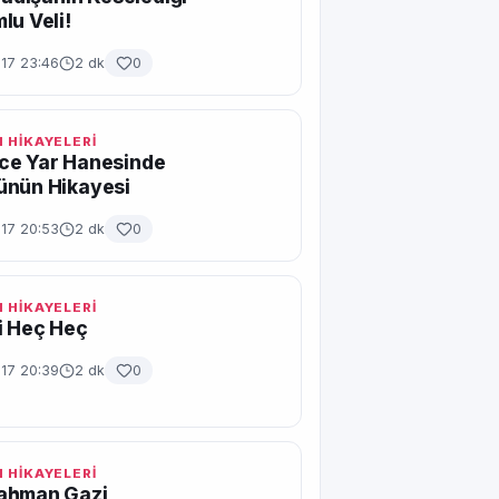
lu Veli!
017 23:46
2 dk
0
 HİKAYELERİ
ce Yar Hanesinde
ünün Hikayesi
017 20:53
2 dk
0
 HİKAYELERİ
i Heç Heç
017 20:39
2 dk
0
 HİKAYELERİ
ahman Gazi