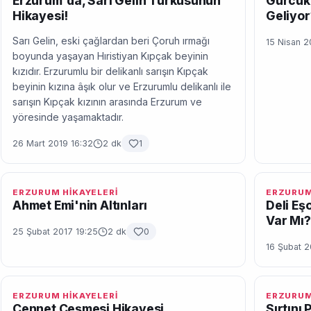
Erzurum'da, Sarı Gelin Türküsünün
Gürcüka
Hikayesi!
Geliyor
Sarı Gelin, eski çağlardan beri Çoruh ırmağı
15 Nisan 2
boyunda yaşayan Hıristiyan Kıpçak beyinin
kızıdır. Erzurumlu bir delikanlı sarışın Kıpçak
beyinin kızına âşık olur ve Erzurumlu delikanlı ile
sarışın Kıpçak kızının arasında Erzurum ve
yöresinde yaşamaktadır.
26 Mart 2019 16:32
2 dk
1
ERZURUM HİKAYELERİ
ERZURUM
Ahmet Emi'nin Altınları
Deli Eş
Var Mı?
25 Şubat 2017 19:25
2 dk
0
16 Şubat 2
ERZURUM HİKAYELERİ
ERZURUM
Cennet Çeşmesi Hikayesi
Sırtını