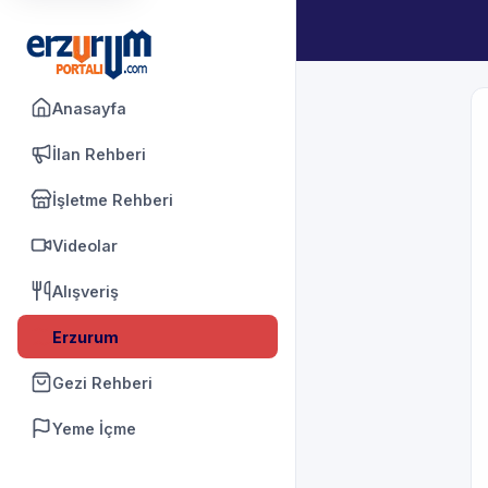
Anasayfa
İlan Rehberi
İşletme Rehberi
Videolar
Alışveriş
Erzurum
Gezi Rehberi
Yeme İçme