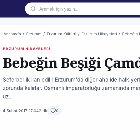
Anasayfa
/
Erzurum
/
Erzurum Kültürü
/
Erzurum Hikayeleri
/
Bebeğin 
ERZURUM HİKAYELERİ
Bebeğin Beşiği Çam
Seferberlik ilan edilir Erzurum'da diğer ahalide halk yerl
zorunda kalırlar. Osmanlı imparatorluğu zamanında meml
uz...
4 Şubat 2017 17:04
2 dk
0