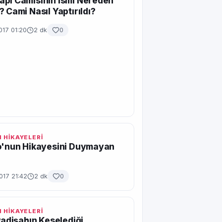
pı Camisinin İsmi Nereden
? Cami Nasıl Yaptırıldı?
017 01:20
2 dk
0
 HİKAYELERİ
o'nun Hikayesini Duymayan
017 21:42
2 dk
0
 HİKAYELERİ
 Padişahın Keselediği