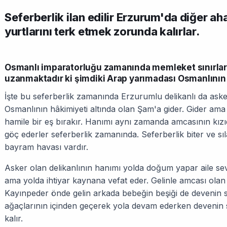
Seferberlik ilan edilir Erzurum'da diğer aha
yurtlarını terk etmek zorunda kalırlar.
Osmanlı imparatorluğu zamanında memleket sınırları
uzanmaktadır ki şimdiki Arap yarımadası Osmanlının h
İşte bu seferberlik zamanında Erzurumlu delikanlı da asker
Osmanlının hâkimiyeti altında olan Şam'a gider. Gider ama 
hamile bir eş bırakır. Hanımı aynı zamanda amcasının kızı
göç ederler seferberlik zamanında. Seferberlik biter ve sıl
bayram havası vardır.
Asker olan delikanlının hanımı yolda doğum yapar aile s
ama yolda ihtiyar kaynana vefat eder. Gelinle amcası ola
Kayınpeder önde gelin arkada bebeğin beşiği de devenin s
ağaçlarının içinden geçerek yola devam ederken devenin sı
kalır.