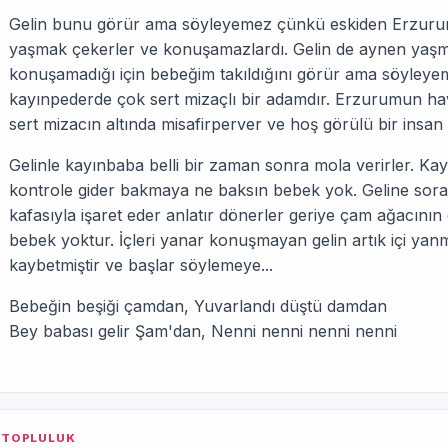
Gelin bunu görür ama söyleyemez çünkü eskiden Erzurum'
yaşmak çekerler ve konuşamazlardı. Gelin de aynen yaşma
konuşamadığı için bebeğim takıldığını görür ama söyley
kayınpederde çok sert mizaçlı bir adamdır. Erzurumun hav
sert mizacın altında misafirperver ve hoş görülü bir insan 
Gelinle kayınbaba belli bir zaman sonra mola verirler. K
kontrole gider bakmaya ne baksın bebek yok. Geline so
kafasıyla işaret eder anlatır dönerler geriye çam ağacının
bebek yoktur. İçleri yanar konuşmayan gelin artık içi yanm
kaybetmiştir ve başlar söylemeye...
Bebeğin beşiği çamdan, Yuvarlandı düştü damdan
Bey babası gelir Şam'dan, Nenni nenni nenni nenni
TOPLULUK