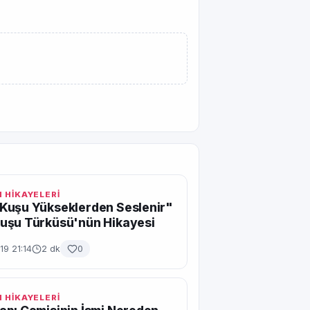
 HİKAYELERİ
Kuşu Yükseklerden Seslenir"
uşu Türküsü'nün Hikayesi
19 21:14
2 dk
0
 HİKAYELERİ