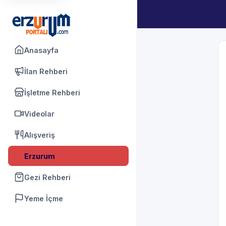
Anasayfa
İlan Rehberi
İşletme Rehberi
Videolar
Alışveriş
Erzurum
Gezi Rehberi
Yeme İçme