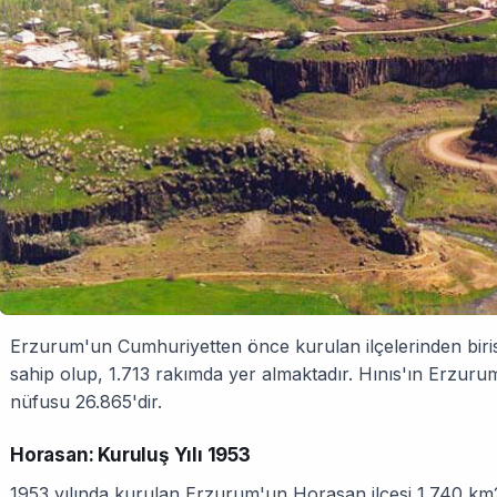
Erzurum'un Cumhuriyetten önce kurulan ilçelerinden birisi
sahip olup, 1.713 rakımda yer almaktadır. Hınıs'ın Erzur
nüfusu 26.865'dir.
Horasan: Kuruluş Yılı 1953
1953 yılında kurulan Erzurum'un Horasan ilçesi 1.740 km