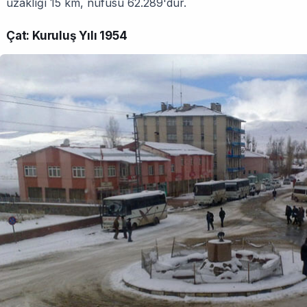
uzaklığı 15 km, nüfusu 62.289'dur.
Çat: Kuruluş Yılı 1954