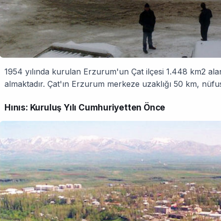
1954 yılında kurulan Erzurum'un Çat ilçesi 1.448 km2 ala
almaktadır. Çat'ın Erzurum merkeze uzaklığı 50 km, nüfu
Hınıs: Kuruluş Yılı Cumhuriyetten Önce