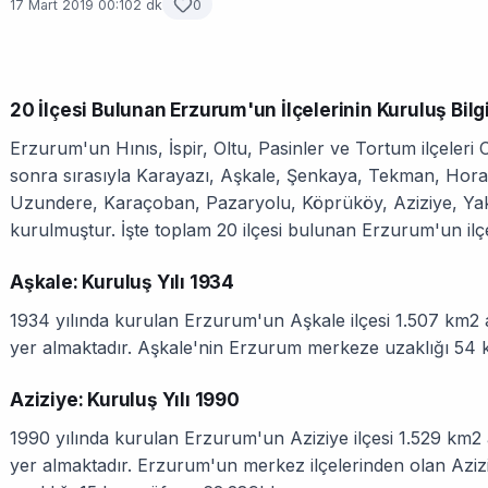
17 Mart 2019 00:10
2 dk
0
20 İlçesi Bulunan Erzurum'un İlçelerinin Kuruluş Bilgil
Erzurum'un Hınıs, İspir, Oltu, Pasinler ve Tortum ilçele
sonra sırasıyla Karayazı, Aşkale, Şenkaya, Tekman, Hora
Uzundere, Karaçoban, Pazaryolu, Köprüköy, Aziziye, Yaku
kurulmuştur. İşte toplam 20 ilçesi bulunan Erzurum'un ilçele
Aşkale: Kuruluş Yılı 1934
1934 yılında kurulan Erzurum'un Aşkale ilçesi 1.507 km2 
yer almaktadır. Aşkale'nin Erzurum merkeze uzaklığı 54 
Aziziye: Kuruluş Yılı 1990
1990 yılında kurulan Erzurum'un Aziziye ilçesi 1.529 km2
yer almaktadır. Erzurum'un merkez ilçelerinden olan Azizi