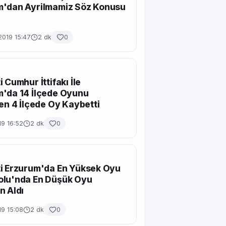
m'dan Ayrilmamiz Söz Konusu
2019 15:47
2 dk
0
 Cumhur İttifakı İle
'da 14 İlçede Oyunu
ken 4 İlçede Oy Kaybetti
19 16:52
2 dk
0
i Erzurum'da En Yüksek Oyu
olu'nda En Düşük Oyu
n Aldı
19 15:08
2 dk
0