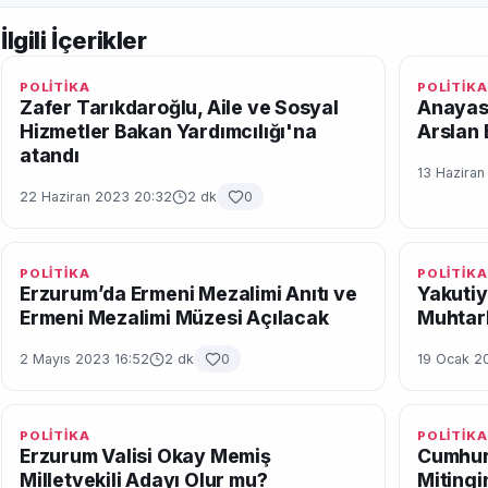
İlgili İçerikler
POLİTİKA
POLİTİKA
Zafer Tarıkdaroğlu, Aile ve Sosyal
Anayas
Hizmetler Bakan Yardımcılığı'na
Arslan
atandı
13 Hazira
22 Haziran 2023 20:32
2 dk
0
POLİTİKA
POLİTİKA
Erzurum’da Ermeni Mezalimi Anıtı ve
Yakutiy
Ermeni Mezalimi Müzesi Açılacak
Muhtarl
2 Mayıs 2023 16:52
2 dk
0
19 Ocak 20
POLİTİKA
POLİTİKA
Erzurum Valisi Okay Memiş
Cumhur
Milletvekili Adayı Olur mu?
Mitingi