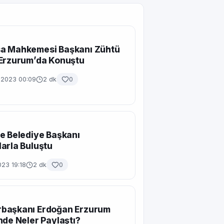
a Mahkemesi Başkanı Zühtü
 Erzurum’da Konuştu
n 2023 00:09
2 dk
0
e Belediye Başkanı
arla Buluştu
23 19:18
2 dk
0
başkanı Erdoğan Erzurum
nde Neler Paylaştı?