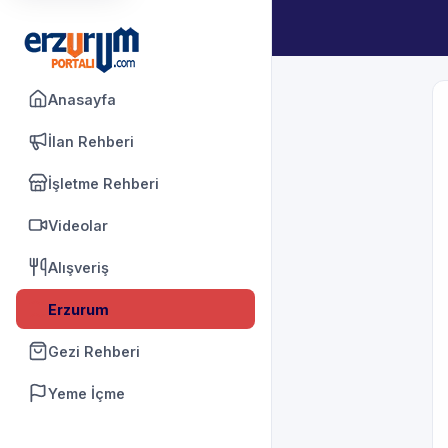
Anasayfa
İlan Rehberi
İşletme Rehberi
Videolar
Alışveriş
Erzurum
Gezi Rehberi
Yeme İçme