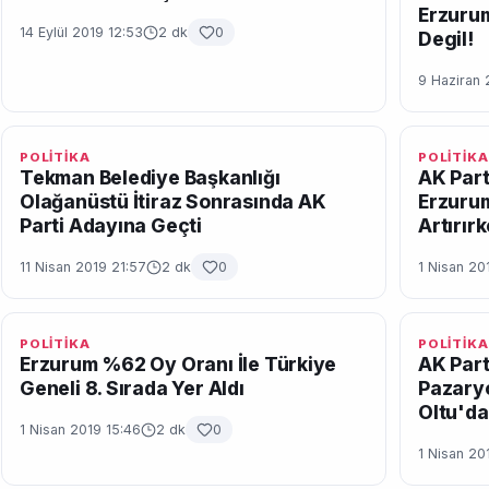
Erzuru
14 Eylül 2019 12:53
2 dk
0
Degil!
9 Haziran 
POLİTİKA
POLİTİKA
Tekman Belediye Başkanlığı
AK Parti
Olağanüstü İtiraz Sonrasında AK
Erzurum
Parti Adayına Geçti
Artırır
11 Nisan 2019 21:57
2 dk
0
1 Nisan 20
POLİTİKA
POLİTİKA
Erzurum %62 Oy Oranı İle Türkiye
AK Part
Geneli 8. Sırada Yer Aldı
Pazary
Oltu'da
1 Nisan 2019 15:46
2 dk
0
1 Nisan 20