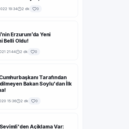
2022 19:34
2 dk
0
i’nin Erzurum’da Yeni
i Belli Oldu!
021 21:44
2 dk
0
ı Cumhurbaşkanı Tarafından
dilmeyen Bakan Soylu'dan İlk
ma!
020 15:36
2 dk
0
Sevimli'den Açiklama Var: