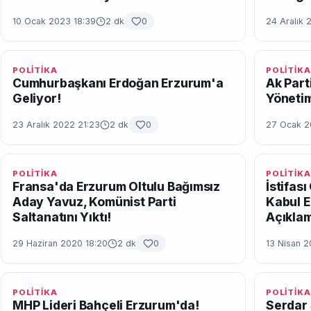
10 Ocak 2023 18:39
2 dk
0
24 Aralık 
POLİTİKA
POLİTİKA
Cumhurbaşkanı Erdoğan Erzurum'a
Ak Part
Geliyor!
Yönetim
23 Aralık 2022 21:23
2 dk
0
27 Ocak 2
POLİTİKA
POLİTİKA
Fransa'da Erzurum Oltulu Bağımsız
İstifas
Aday Yavuz, Komünist Parti
Kabul E
Saltanatını Yıktı!
Açıkla
29 Haziran 2020 18:20
2 dk
0
13 Nisan 2
POLİTİKA
POLİTİKA
MHP Lideri Bahçeli Erzurum'da!
Serdar 