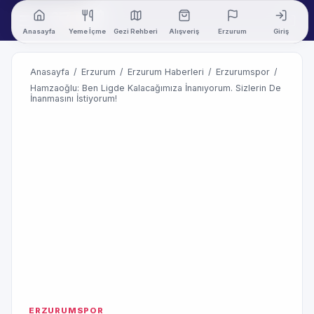
Anasayfa
Yeme İçme
Gezi Rehberi
Alışveriş
Erzurum
Giriş
Anasayfa
/
Erzurum
/
Erzurum Haberleri
/
Erzurumspor
/
Hamzaoğlu: Ben Ligde Kalacağımıza İnanıyorum. Sizlerin De
İnanmasını İstiyorum!
ERZURUMSPOR