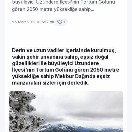
büyüleyici Uzundere İlçesi'nin Tortum Gölünü
gören 2050 metre yüksekliğe sahip...
25 Mart 2019 01:55
2 dk
0
Derin ve uzun vadiler içerisinde kurulmuş,
sakin şehir unvanına sahip, eşsiz doğal
güzellikleri ile büyüleyici Uzundere
İlçesi'nin Tortum Gölünü gören 2050 metre
yüksekliğe sahip Mekbur Dağında eşsiz
manzaraları sizler için derledik.