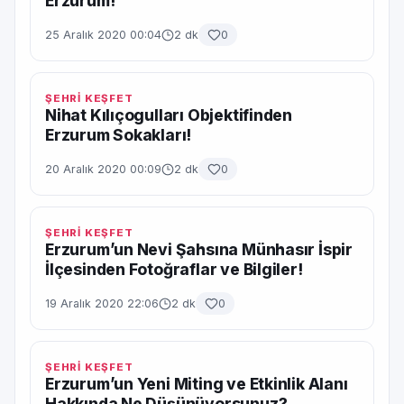
Erzurum!
25 Aralık 2020 00:04
2 dk
0
ŞEHRİ KEŞFET
Nihat Kılıçogulları Objektifinden
Erzurum Sokakları!
20 Aralık 2020 00:09
2 dk
0
ŞEHRİ KEŞFET
Erzurum’un Nevi Şahsına Münhasır İspir
İlçesinden Fotoğraflar ve Bilgiler!
19 Aralık 2020 22:06
2 dk
0
ŞEHRİ KEŞFET
Erzurum’un Yeni Miting ve Etkinlik Alanı
Hakkında Ne Düşünüyorsunuz?