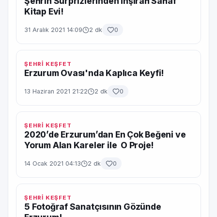
Şehrin Sürprizlerinden İnşirah Sahaf
Kitap Evi!
31 Aralık 2021 14:09
2 dk
0
ŞEHRİ KEŞFET
Erzurum Ovası'nda Kaplıca Keyfi!
13 Haziran 2021 21:22
2 dk
0
ŞEHRİ KEŞFET
2020’de Erzurum’dan En Çok Beğeni ve
Yorum Alan Kareler ile O Proje!
14 Ocak 2021 04:13
2 dk
0
ŞEHRİ KEŞFET
5 Fotoğraf Sanatçısının Gözünde