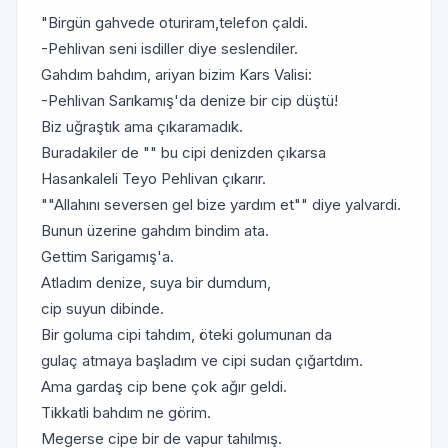
"Birgün gahvede oturiram,telefon çaldi.
-Pehlivan seni isdiller diye seslendiler.
Gahdım bahdım, ariyan bizim Kars Valisi:
-Pehlivan Sarıkamış'da denize bir cip düştü!
Biz uğraştık ama çıkaramadık.
Buradakiler de "" bu cipi denizden çıkarsa
Hasankaleli Teyo Pehlivan çıkarır.
""Allahını seversen gel bize yardım et"" diye yalvardi.
Bunun üzerine gahdım bindim ata.
Gettim Sarigamış'a.
Atladım denize, suya bir dumdum,
cip suyun dibinde.
Bir goluma cipi tahdım, öteki golumunan da
gulaç atmaya başladım ve cipi sudan çığartdım.
Ama gardaş cip bene çok ağır geldi.
Tikkatli bahdım ne görim.
Megerse cipe bir de vapur tahılmış.