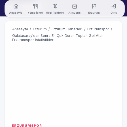
Anasayfa
Yeme İçme
Gezi Rehberi
Alışveriş
Erzurum
Giriş
Anasayfa
/
Erzurum
/
Erzurum Haberleri
/
Erzurumspor
/
Galatasaray'dan Sonra En Çok Duran Toptan Gol Atan
Erzurumspor İstatistikleri
ERZURUMSPOR