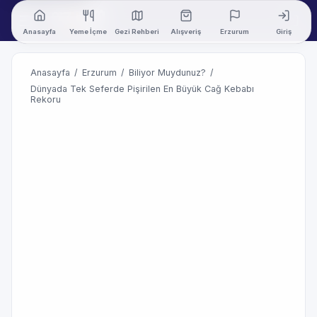
Anasayfa
Yeme İçme
Gezi Rehberi
Alışveriş
Erzurum
Giriş
Anasayfa
/
Erzurum
/
Biliyor Muydunuz?
/
Dünyada Tek Seferde Pişirilen En Büyük Cağ Kebabı
Rekoru