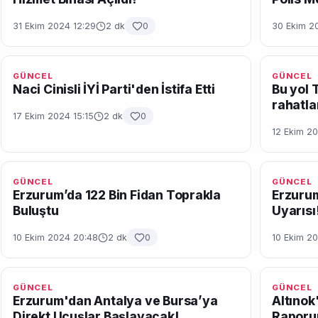
31 Ekim 2024 12:29
2 dk
0
30 Ekim 2
GÜNCEL
GÜNCEL
Naci Cinisli İYİ Parti'den İstifa Etti
Bu yol 
rahatla
17 Ekim 2024 15:15
2 dk
0
12 Ekim 20
GÜNCEL
GÜNCEL
Erzurum’da 122 Bin Fidan Toprakla
Erzurum
Buluştu
Uyarısı
10 Ekim 2024 20:48
2 dk
0
10 Ekim 20
GÜNCEL
GÜNCEL
Erzurum'dan Antalya ve Bursa’ya
Altınok'
Direkt Uçuşlar Başlayacak!
Raporu