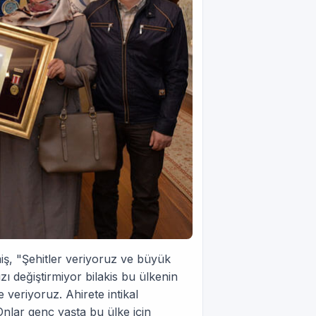
iş, "Şehitler veriyoruz ve büyük
ı değiştirmiyor bilakis bu ülkenin
veriyoruz. Ahirete intikal
Onlar genç yaşta bu ülke için