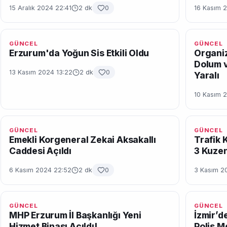
15 Aralık 2024 22:41
2 dk
0
16 Kasım 
GÜNCEL
GÜNCEL
Erzurum'da Yoğun Sis Etkili Oldu
Organiz
Dolum v
13 Kasım 2024 13:22
2 dk
0
Yaralı
10 Kasım 
GÜNCEL
GÜNCEL
Emekli Korgeneral Zekai Aksakallı
Trafik 
Caddesi Açıldı
3 Kuzen
6 Kasım 2024 22:52
2 dk
0
3 Kasım 2
GÜNCEL
GÜNCEL
MHP Erzurum İl Başkanlığı Yeni
İzmir’de
Hizmet Binası Açıldı!
Polis M