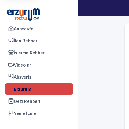
Anasayfa
İlan Rehberi
İşletme Rehberi
Videolar
Alışveriş
Erzurum
Gezi Rehberi
Yeme İçme