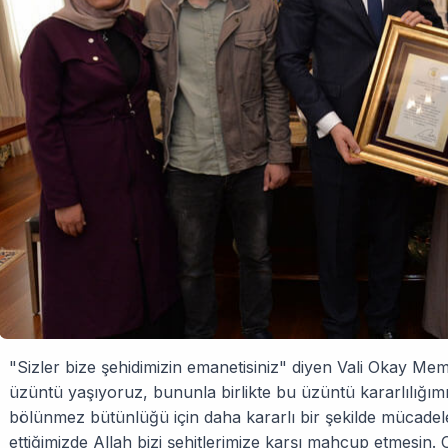
"Sizler bize şehidimizin emanetisiniz" diyen Vali Okay Mem
üzüntü yaşıyoruz, bununla birlikte bu üzüntü kararlılığımız
bölünmez bütünlüğü için daha kararlı bir şekilde mücadele 
ettiğimizde Allah bizi şehitlerimize karşı mahcup etmesin. 