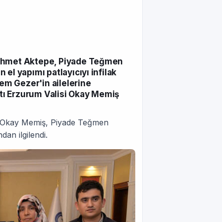
 Ahmet Aktepe, Piyade Teğmen
el yapımı patlayıcıyı infilak
m Gezer'in ailelerine
tı Erzurum Valisi Okay Memiş
li Okay Memiş, Piyade Teğmen
an ilgilendi.