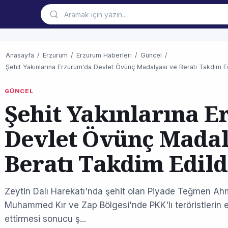
Anasayfa
/
Erzurum
/
Erzurum Haberleri
/
Güncel
/
Şehit Yakınlarına Erzurum'da Devlet Övünç Madalyası ve Beratı Takdim Ed
GÜNCEL
Şehit Yakınlarına 
Devlet Övünç Madal
Beratı Takdim Edild
Zeytin Dalı Harekatı'nda şehit olan Piyade Teğmen A
Muhammed Kır ve Zap Bölgesi'nde PKK'lı teröristlerin el 
ettirmesi sonucu ş...