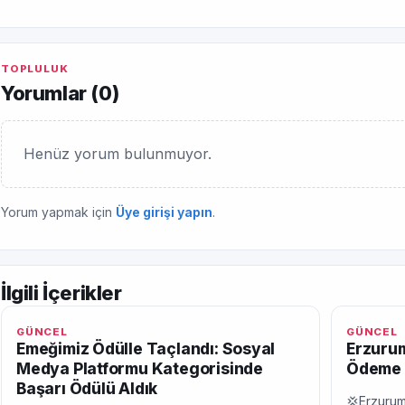
TOPLULUK
Yorumlar (
0
)
Henüz yorum bulunmuyor.
Yorum yapmak için
Üye girişi yapın
.
İlgili İçerikler
GÜNCEL
GÜNCEL
Emeğimiz Ödülle Taçlandı: Sosyal
Erzurum
Medya Platformu Kategorisinde
Ödeme 
Başarı Ödülü Aldık
💢Erzurum