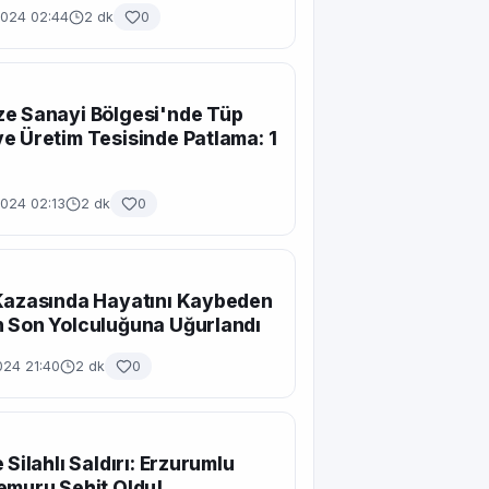
2024 02:44
2 dk
0
e Sanayi Bölgesi'nde Tüp
e Üretim Tesisinde Patlama: 1
2024 02:13
2 dk
0
Kazasında Hayatını Kaybeden
 Son Yolculuğuna Uğurlandı
024 21:40
2 dk
0
 Silahlı Saldırı: Erzurumlu
emuru Şehit Oldu!