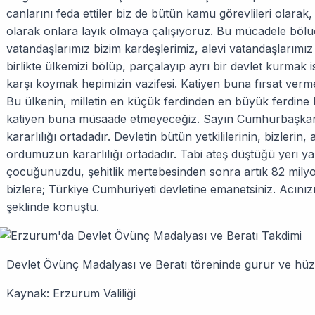
canlarını feda ettiler biz de bütün kamu görevlileri olara
olarak onlara layık olmaya çalışıyoruz. Bu mücadele bölü
vatandaşlarımız bizim kardeşlerimiz, alevi vatandaşlarımız
birlikte ülkemizi bölüp, parçalayıp ayrı bir devlet kurma
karşı koymak hepimizin vazifesi. Katiyen buna fırsat ver
Bu ülkenin, milletin en küçük ferdinden en büyük ferdine
katiyen buna müsaade etmeyeceğiz. Sayın Cumhurbaşkanım
kararlılığı ortadadır. Devletin bütün yetkililerinin, bizlerin, 
ordumuzun kararlılığı ortadadır. Tabi ateş düştüğü yeri ya
çocuğunuzdu, şehitlik mertebesinden sonra artık 82 milyon 
bizlere; Türkiye Cumhuriyeti devletine emanetsiniz. Acını
şeklinde konuştu.
Devlet Övünç Madalyası ve Beratı töreninde gurur ve hüz
Kaynak: Erzurum Valiliği