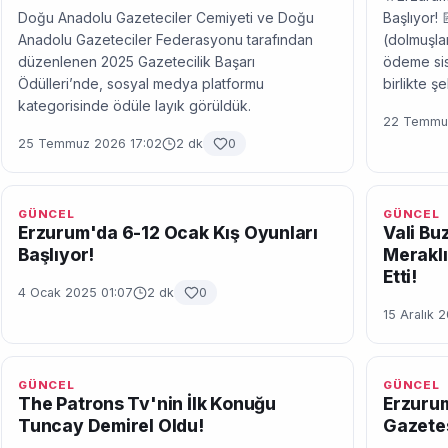
Doğu Anadolu Gazeteciler Cemiyeti ve Doğu
Başlıyor! 
Anadolu Gazeteciler Federasyonu tarafından
(dolmuşlar
düzenlenen 2025 Gazetecilik Başarı
ödeme sis
Ödülleri’nde, sosyal medya platformu
birlikte ş
kategorisinde ödüle layık görüldük.
22 Temmuz
25 Temmuz 2026 17:02
2 dk
0
GÜNCEL
GÜNCEL
Erzurum'da 6-12 Ocak Kış Oyunları
Vali Bu
Başlıyor!
Meraklı
Etti!
4 Ocak 2025 01:07
2 dk
0
15 Aralık 
GÜNCEL
GÜNCEL
The Patrons Tv'nin İlk Konuğu
Erzurum
Tuncay Demirel Oldu!
Gazetes