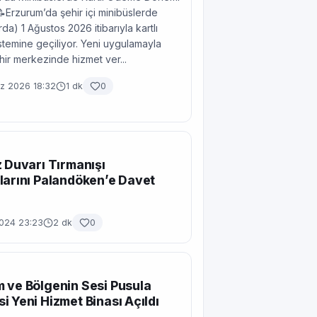
📝Erzurum’da şehir içi minibüslerde
da) 1 Ağustos 2026 itibarıyla kartlı
temine geçiliyor. Yeni uygulamayla
ehir merkezinde hizmet ver...
 2026 18:32
1 dk
0
z Duvarı Tırmanışı
larını Palandöken’e Davet
2024 23:23
2 dk
0
 ve Bölgenin Sesi Pusula
i Yeni Hizmet Binası Açıldı