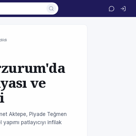
ildi
Erzurum'da
yası ve
i
hmet Aktepe, Piyade Teğmen
yapımı patlayıcıyı infilak