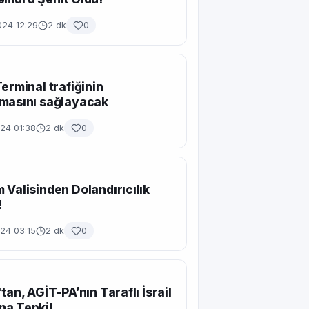
024 12:29
2 dk
0
Terminal trafiğinin
masını sağlayacak
24 01:38
2 dk
0
 Valisinden Dolandırıcılık
!
24 03:15
2 dk
0
tan, AGİT-PA’nın Taraflı İsrail
na Tepki!