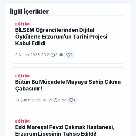
İlgili İçerikler
EĞİTİM
BİLSEM Öğrencilerinden Dijital
Öykülerle Erzurum’un Tarihi Projesi
Kabul Edildi
3 Nisan 2025 20:21
2 dk
1
EĞİTİM
Bütün Bu Mücadele Mayaya Sahip Çıkma
Çabasıdır!
13 Şubat 2025 00:23
2 dk
1
EĞİTİM
Eski Mareşal Fevzi Çakmak Hastanesi,
Erzurum Lisesinin Tahsis Edildi!