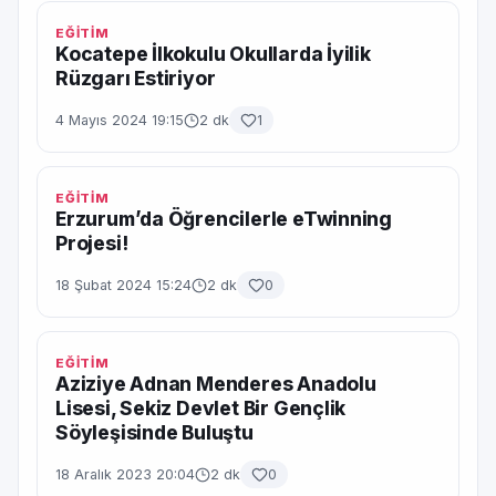
EĞİTİM
Kocatepe İlkokulu Okullarda İyilik
Rüzgarı Estiriyor
4 Mayıs 2024 19:15
2 dk
1
EĞİTİM
Erzurum’da Öğrencilerle eTwinning
Projesi!
18 Şubat 2024 15:24
2 dk
0
EĞİTİM
Aziziye Adnan Menderes Anadolu
Lisesi, Sekiz Devlet Bir Gençlik
Söyleşisinde Buluştu
18 Aralık 2023 20:04
2 dk
0