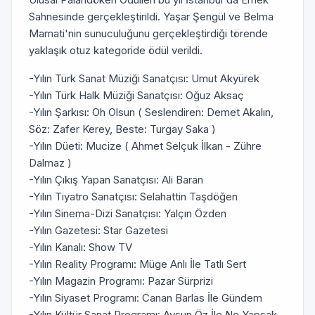
Sahnesinde gerçekleştirildi. Yaşar Şengül ve Belma
Mamati'nin sunuculuğunu gerçekleştirdiği törende
yaklaşık otuz kategoride ödül verildi.
-Yılın Türk Sanat Müziği Sanatçısı: Umut Akyürek
-Yılın Türk Halk Müziği Sanatçısı: Oğuz Aksaç
-Yılın Şarkısı: Oh Olsun ( Seslendiren: Demet Akalın,
Söz: Zafer Kerey, Beste: Turgay Saka )
-Yılın Düeti: Mucize ( Ahmet Selçuk İlkan - Zühre
Dalmaz )
-Yılın Çıkış Yapan Sanatçısı: Ali Baran
-Yılın Tiyatro Sanatçısı: Selahattin Taşdöğen
-Yılın Sinema-Dizi Sanatçısı: Yalçın Özden
-Yılın Gazetesi: Star Gazetesi
-Yılın Kanalı: Show TV
-Yılın Reality Programı: Müge Anlı İle Tatlı Sert
-Yılın Magazin Programı: Pazar Sürprizi
-Yılın Siyaset Programı: Canan Barlas İle Gündem
-Yılın Kültür Sanat Programı: Aysun Öz İle Ne Yapsak