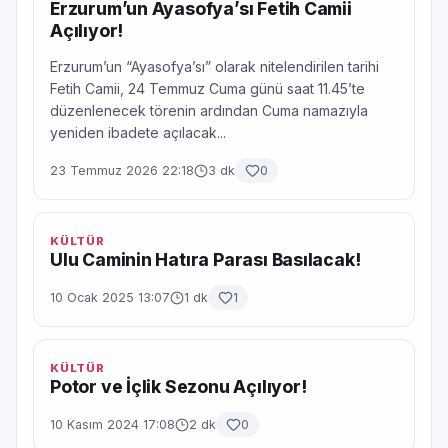
Erzurum’un Ayasofya’sı Fetih Camii
Açılıyor!
Erzurum’un “Ayasofya’sı” olarak nitelendirilen tarihi
Fetih Camii, 24 Temmuz Cuma günü saat 11.45’te
düzenlenecek törenin ardından Cuma namazıyla
yeniden ibadete açılacak...
23 Temmuz 2026 22:18
3 dk
0
KÜLTÜR
Ulu Caminin Hatıra Parası Basılacak!
10 Ocak 2025 13:07
1 dk
1
KÜLTÜR
Potor ve İçlik Sezonu Açılıyor!
10 Kasım 2024 17:08
2 dk
0