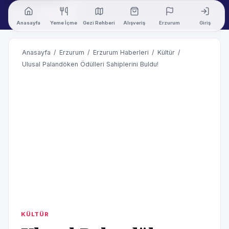
Anasayfa
Yeme İçme
Gezi Rehberi
Alışveriş
Erzurum
Giriş
Anasayfa
/
Erzurum
/
Erzurum Haberleri
/
Kültür
/
Ulusal Palandöken Ödülleri Sahiplerini Buldu!
KÜLTÜR