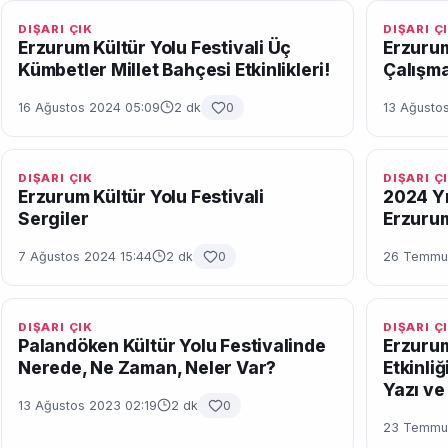
DIŞARI ÇIK
DIŞARI Ç
Erzurum Kültür Yolu Festivali Üç
Erzurum
Kümbetler Millet Bahçesi Etkinlikleri!
Çalışma
16 Ağustos 2024 05:09
2 dk
0
13 Ağustos
DIŞARI ÇIK
DIŞARI Ç
Erzurum Kültür Yolu Festivali
2024 Yıl
Sergiler
Erzuru
7 Ağustos 2024 15:44
2 dk
0
26 Temmuz
DIŞARI ÇIK
DIŞARI Ç
Palandöken Kültür Yolu Festivalinde
Erzuru
Nerede, Ne Zaman, Neler Var?
Etkinli
Yazı ve 
13 Ağustos 2023 02:19
2 dk
0
23 Temmuz