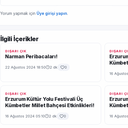
Yorum yapmak için
Üye girişi yapın
.
İlgili İçerikler
DIŞARI ÇIK
DIŞARI Ç
Narman Peribacaları!
Erzurum
Kümbetl
22 Ağustos 2024 18:50
2 dk
0
16 Ağustos
DIŞARI ÇIK
DIŞARI Ç
Erzurum Kültür Yolu Festivali Üç
Erzurum
Kümbetler Millet Bahçesi Etkinlikleri!
Kümbetl
16 Ağustos 2024 05:10
2 dk
0
16 Ağusto