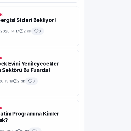
IK
ergisi Sizleri Bekliyor!
 2020 14:17
2 dk
0
IK
ek Evini Yenileyecekler
 Sektörü Bu Fuarda!
20 13:19
2 dk
0
IK
Hatim Programına Kimler
ak?