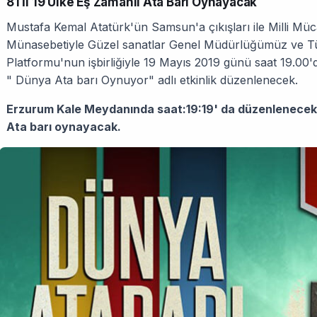
81 İl 19 Ülke Eş Zamanlı Ata Barı Oynayacak
Mustafa Kemal Atatürk'ün Samsun'a çıkışları ile Milli Müca
Münasebetiyle Güzel sanatlar Genel Müdürlüğümüz ve Tür
Platformu'nun işbirliğiyle 19 Mayıs 2019 günü saat 19.00'
" Dünya Ata barı Oynuyor" adlı etkinlik düzenlenecek.
Erzurum Kale Meydanında saat:19:19' da düzenlenecek 
Ata barı oynayacak.