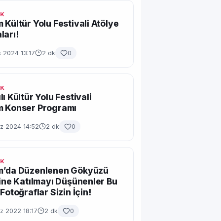
IK
 Kültür Yolu Festivali Atölye
ları!
 2024 13:17
2 dk
0
IK
ı Kültür Yolu Festivali
m Konser Programı
 2024 14:52
2 dk
0
IK
m’da Düzenlenen Gökyüzü
ğine Katılmayı Düşünenler Bu
Fotoğraflar Sizin İçin!
 2022 18:17
2 dk
0