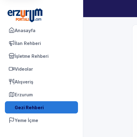
Anasayfa
İlan Rehberi
İşletme Rehberi
Videolar
Alışveriş
Erzurum
Gezi Rehberi
Yeme İçme