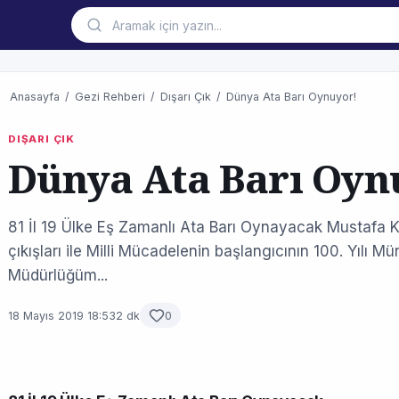
Anasayfa
/
Gezi Rehberi
/
Dışarı Çık
/
Dünya Ata Barı Oynuyor!
DIŞARI ÇIK
Dünya Ata Barı Oyn
81 İl 19 Ülke Eş Zamanlı Ata Barı Oynayacak Mustafa
çıkışları ile Milli Mücadelenin başlangıcının 100. Yılı 
Müdürlüğüm...
18 Mayıs 2019 18:53
2 dk
0