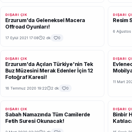
DIŞARI ÇIK
DIŞARI Ç
Erzurum'da Geleneksel Macera
Resim S
Offroad Oyunları!
6 Ağustos
17 Eylül 2021 17:08
2 dk
0
DIŞARI ÇIK
DIŞARI Ç
Erzurum'da Açılan Türkiye'nin Tek
Evlenec
Buz Müzesini Merak Edenler İçin 12
Mobilya
Fotoğraf Karesi!
11 Mart 20
16 Temmuz 2020 19:22
2 dk
0
DIŞARI ÇIK
DIŞARI Ç
Sabah Namazında Tüm Camilerde
Binbir 
Fetih Suresi Okunacak!
Katılac