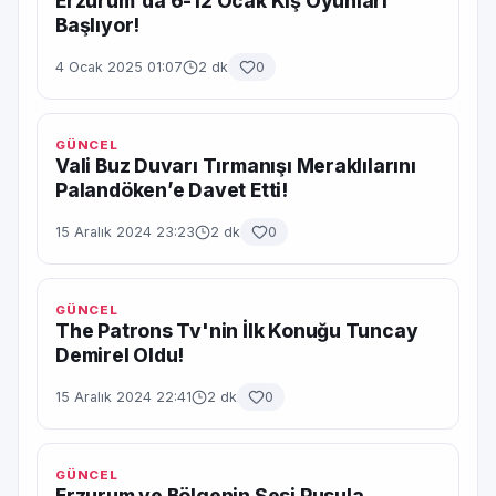
Erzurum'da 6-12 Ocak Kış Oyunları
Başlıyor!
4 Ocak 2025 01:07
2 dk
0
GÜNCEL
Vali Buz Duvarı Tırmanışı Meraklılarını
Palandöken’e Davet Etti!
15 Aralık 2024 23:23
2 dk
0
GÜNCEL
The Patrons Tv'nin İlk Konuğu Tuncay
Demirel Oldu!
15 Aralık 2024 22:41
2 dk
0
GÜNCEL
Erzurum ve Bölgenin Sesi Pusula