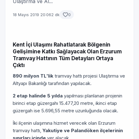
Ulaştırma ve Al...
18 Mayıs 2019 20:06
2 dk
0
Kent İçi Ulaşımı Rahatlatarak Bölgenin
Gelişimine Katkı Sağlayacak Olan Erzurum
Tramvay Hattının Tüm Detayları Ortaya
Çıktı
890 milyon TL'lik
tramvay hattı projesi Ulaştırma ve
Altyapı Bakanlığı tarafından yapılacak.
2 etap halinde 5 yılda
yapılması planlanan projenin
birinci etap güzergahı 15.477,20 metre, ikinci etap
güzergah ise 5.696,55 metre uzunluğunda olacak.
İki ilçenin ulaşımına hizmet verecek olan Erzurum
tramvay hattı,
Yakutiye ve Palandöken ilçelerinin
sınırları içinde
yer alacak.