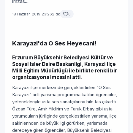
imzas...
18 Haziran 2019 23:26
2 dk
0
Karayazi'da O Ses Heyecani!
Erzurum Büyüksehir Belediyesi Kültür ve
Sosyal Isler Daire Baskanligi, Karayazi Ilçe
Milli Egitim Müdürlügü ile birlikte renkli bir
organizasyona imzasini atti.
Karayazi ilçe merkezinde gerçeklestirilen "O Ses
Karayazi" adli yarisma programina katilan ögrenciler,
yetenekleriyle usta ses sanatçilarina bile tas çikartti.
Özcan Türe, Amir Yildirim ve Faruk Erbay gibi usta
yorumcularin jüriliginde gerçeklestirilen yarisma, ilçe
sakinlerinden de büyük ilgi görürken, yarismada
dereceye giren ögrenciler, Büyüksehir Belediyesi