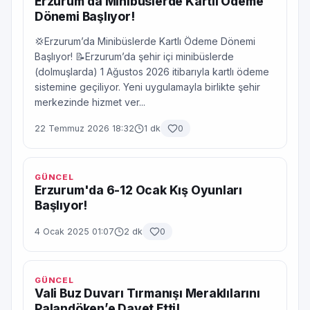
Erzurum’da Minibüslerde Kartlı Ödeme
Dönemi Başlıyor!
💢Erzurum’da Minibüslerde Kartlı Ödeme Dönemi
Başlıyor! 📝Erzurum’da şehir içi minibüslerde
(dolmuşlarda) 1 Ağustos 2026 itibarıyla kartlı ödeme
sistemine geçiliyor. Yeni uygulamayla birlikte şehir
merkezinde hizmet ver...
22 Temmuz 2026 18:32
1 dk
0
GÜNCEL
Erzurum'da 6-12 Ocak Kış Oyunları
Başlıyor!
4 Ocak 2025 01:07
2 dk
0
GÜNCEL
Vali Buz Duvarı Tırmanışı Meraklılarını
Palandöken’e Davet Etti!